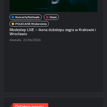
Koncerty/festiwale
News
POLECANE Wydarzenia
Modestep LIVE – ikona dubstepu zagra w Krakowie i
Wrocławiu
ninatalia
21/06/2026
N
Micha
Paweł
Ostatnie newsy