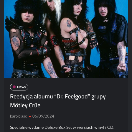
kę
„Cancelled”
News
Reedycja albumu “Dr. Feelgood” grupy
Mötley Crüe
karolciasc
06/09/2024
Specjalne wydanie Deluxe Box Set w wersjach winyl i CD.