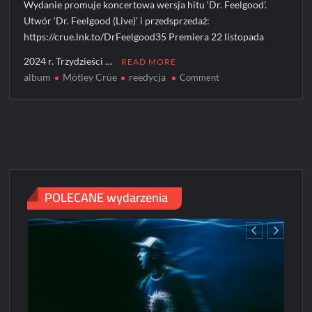
Wydanie promuje koncertowa wersja hitu ‘Dr. Feelgood’.
Utwór ‘Dr. Feelgood (Live)’ i przedsprzedaż:
https://crue.lnk.to/DrFeelgood35 Premiera 22 listopada
2024 r. Trzydzieści …
READ MORE
album
Mötley Crüe
reedycja
on
Comment
Reedycja
albumu
“Dr.
Feelgood”
grupy
Mötley
Crüe
POLECANE wydarzenia