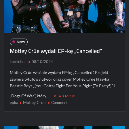
News
Mötley Crüe wydali EP-kę „Cancelled”
karolciasc
08/10/2024
Mötley Crüe właśnie wydało EP-kę „Cancelled”. Projekt
zawiera tytułowy utwór oraz cover Mötley Crüe klasyka
Beastie Boys „(You Gotta) Fight For Your Right (To Party!)” i
„Dogs Of War”, który …
READ MORE
epka
Mötley Crüe
on
Comment
Mötley
Crüe
wydali
EP-