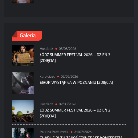
Galeria
Hustladz
05/08/2026
ŁÓDŹ SUMMER FESTIVAL 2026 – DZIEŃ 3
[ZDJĘCIA]
karolciasc
02/08/2026
EIVØR WYSTĄPIŁA W POZNANIU [ZDJĘCIA]
Hustladz
02/08/2026
ŁÓDŹ SUMMER FESTIVAL 2026 – DZIEŃ 2
[ZDJĘCIA]
Paulina Pasturczak
31/07/2026
CHARLIE PUTH ZAKOŃCZYŁ TRASĘ KONCERTEM