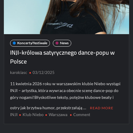
Koncerty/festiwale
News
INJI-królowa satyrycznego dance-popu w
Polsce
karolciasc
03/12/2025
11 kwietnia 2026 roku w warszawskim klubie Niebo wystąpi
INJI – artystka, która wywraca obecnie scenę dance-pop do
góry nogami!Błyskotliwe teksty, potężne klubowe beaty i
ostry jak brzytwa humor, przekstrzałają …
READ MORE
INJI
Klub Niebo
Warszawa
on
Comment
INJI-
królowa