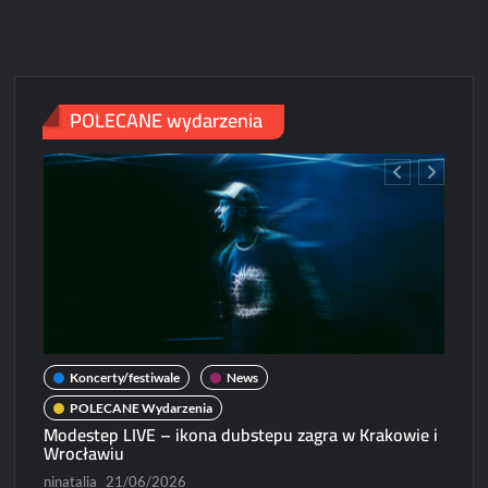
satyrycznego
dance-
popu
w
Polsce
POLECANE wydarzenia
Koncerty/festiwale
News
POLECANE Wydarzenia
Modestep LIVE – ikona dubstepu zagra w Krakowie i
Wrocławiu
ninatalia
21/06/2026