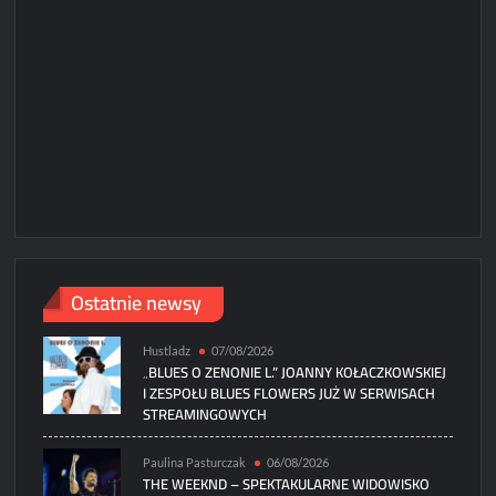
N
Micha
Paweł
Ostatnie newsy
Hustladz
07/08/2026
„BLUES O ZENONIE L.” JOANNY KOŁACZKOWSKIEJ
I ZESPOŁU BLUES FLOWERS JUŻ W SERWISACH
STREAMINGOWYCH
Paulina Pasturczak
06/08/2026
THE WEEKND – SPEKTAKULARNE WIDOWISKO