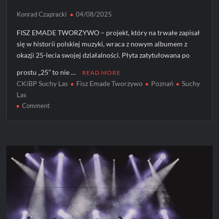
Konrad Czapracki
04/08/2025
FISZ EMADE TWORZYWO – projekt, który na trwałe zapisał
się w historii polskiej muzyki, wraca z nowym albumem z
okazji 25-lecia swojej działalności. Płyta zatytułowana po
prostu „25” to nie …
READ MORE
CKiBP Suchy Las
Fisz Emade Tworzywo
Poznań
Suchy
Las
on
Comment
FISZ
EMADE
TWORZYWO
–
„25”:
Muzyczna
podróż
przez
ćwierć
wieku