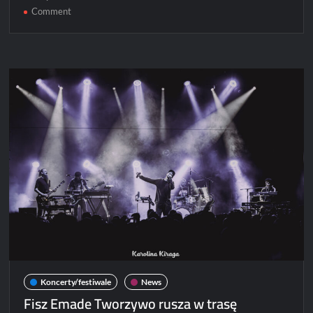
on
Comment
Fisz
Emade
Tworzywo
dołącza
do
line-
upu
festiwalu
Kazimiernikejszyn!
Koncerty/festiwale
News
Fisz Emade Tworzywo rusza w trasę