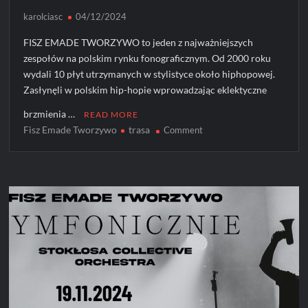
karolciasc
04/12/2024
FISZ EMADE TWORZYWO to jeden z najważniejszych
zespołów na polskim rynku fonograficznym. Od 2000 roku
wydali 10 płyt utrzymanych w stylistyce około hiphopowej.
Zasłynęli w polskim hip-hopie wprowadzając eklektyczne
brzmienia …
READ MORE
Fisz Emade Tworzywo
trasa
on
Comment
Fisz
Emade
Tworzywo
rusza
w
trasę