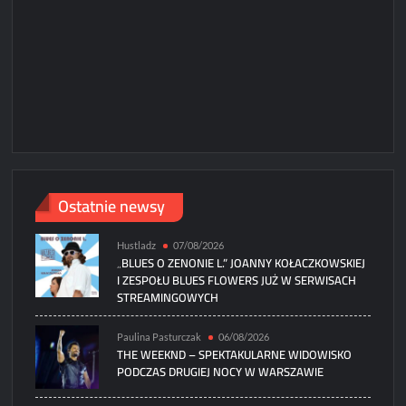
Paweł
Ostatnie newsy
Hustladz
07/08/2026
„BLUES O ZENONIE L.” JOANNY KOŁACZKOWSKIEJ
I ZESPOŁU BLUES FLOWERS JUŻ W SERWISACH
STREAMINGOWYCH
Paulina Pasturczak
06/08/2026
THE WEEKND – SPEKTAKULARNE WIDOWISKO
PODCZAS DRUGIEJ NOCY W WARSZAWIE