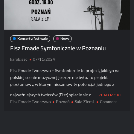
Koncerty/festiwale
News
Fisz Emade Symfonicznie w Poznaniu
karolciasc
07/11/2024
Fisz Emade Tworzywo – Symfonicznie to projekt, jakiego na
polskiej scenie muzycznej jeszcze nie było. To projekt
przełomowy, w którym niesamowity potencjał jednego z
najważniejszych twórców (Fisz) splecie się z …
READ MORE
Fisz Emade Tworzywo
Poznań
Sala Ziemi
on
Comment
Fisz
Emade
Symfonicz
w