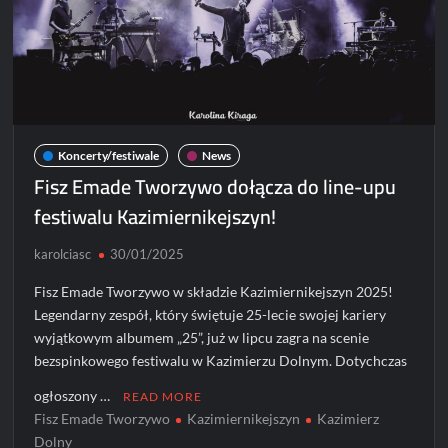
braterskiej
twórczości
Koncerty/festiwale
News
Fisz Emade Tworzywo dołącza do line-upu
festiwalu Kazimiernikejszyn!
karolciasc
30/01/2025
Fisz Emade Tworzywo w składzie Kazimiernikejszyn 2025!
Legendarny zespół, który świętuje 25-lecie swojej kariery
wyjątkowym albumem „25”, już w lipcu zagra na scenie
bezspinkowego festiwalu w Kazimierzu Dolnym. Dotychczas
ogłoszony …
READ MORE
Fisz Emade Tworzywo
Kazimiernikejszyn
Kazimierz
Dolny