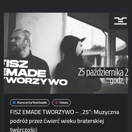
Emade
Tworzywo
z
nowym
albumem
i
trasą
Koncerty/festiwale
News
FISZ EMADE TWORZYWO – „25”: Muzyczna
podróż przez ćwierć wieku braterskiej
twórczości