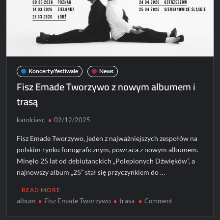
Koncerty/festiwale
News
Fisz Emade Tworzywo z nowym albumem i
trasą
karolciasc
02/12/2025
Fisz Emade Tworzywo, jeden z najważniejszych zespołów na
polskim rynku fonograficznym, powraca z nowym albumem.
Minęło 25 lat od debiutanckich „Polepionych Dźwięków”, a
najnowszy album „25” stał się przyczynkiem do …
READ MORE
album
Fisz Emade Tworzywo
trasa
on
Comment
Fisz