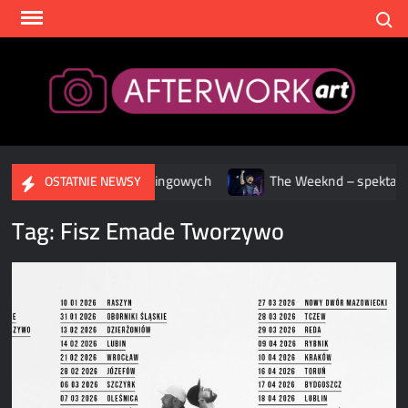
Skip
Search
to
content
After
 w serwisach streamingowych
The Weeknd – spektakularne w
OSTATNIE NEWSY
Tag:
Fisz Emade Tworzywo