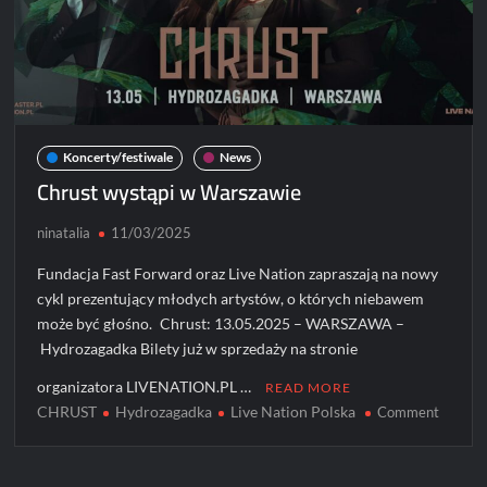
Koncerty/festiwale
News
Chrust wystąpi w Warszawie
ninatalia
11/03/2025
Fundacja Fast Forward oraz Live Nation zapraszają na nowy
cykl prezentujący młodych artystów, o których niebawem
może być głośno. Chrust: 13.05.2025 – WARSZAWA –
Hydrozagadka Bilety już w sprzedaży na stronie
organizatora LIVENATION.PL …
READ MORE
CHRUST
Hydrozagadka
Live Nation Polska
on
Comment
Chrust
wystąp
w