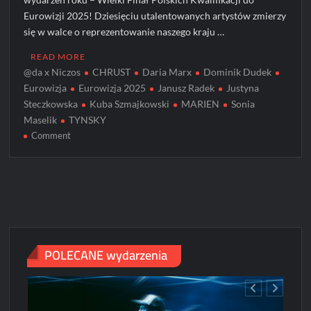
Eurowizji 2025! Dziesięciu utalentowanych artystów zmierzy
się w walce o reprezentowanie naszego kraju …
READ MORE
@da x Niczos
CHRUST
Daria Marx
Dominik Dudek
Eurowizja
Eurowizja 2025
Janusz Radek
Justyna
Steczkowska
Kuba Szmajkowski
MARIEN
Sonia
Maselik
TYNSKY
on
Comment
Eurowizji
2025
–
kto
pojedzie
do
Szwajcarii
POLECANE wydarzenia