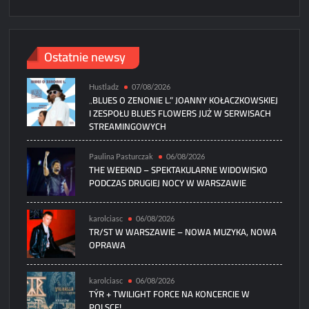
Ostatnie newsy
Hustladz
07/08/2026
„BLUES O ZENONIE L.” JOANNY KOŁACZKOWSKIEJ
I ZESPOŁU BLUES FLOWERS JUŻ W SERWISACH
STREAMINGOWYCH
Paulina Pasturczak
06/08/2026
THE WEEKND – SPEKTAKULARNE WIDOWISKO
PODCZAS DRUGIEJ NOCY W WARSZAWIE
karolciasc
06/08/2026
TR/ST W WARSZAWIE – NOWA MUZYKA, NOWA
OPRAWA
karolciasc
06/08/2026
TÝR + TWILIGHT FORCE NA KONCERCIE W
POLSCE!