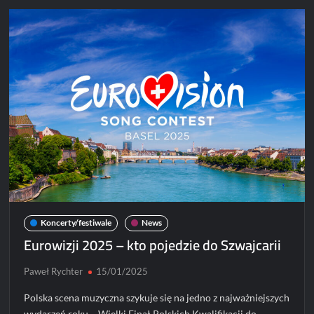
Warsza
Koncerty/festiwale
News
Eurowizji 2025 – kto pojedzie do Szwajcarii
Paweł Rychter
15/01/2025
Polska scena muzyczna szykuje się na jedno z najważniejszych
wydarzeń roku – Wielki Finał Polskich Kwalifikacji do