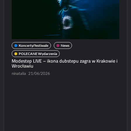
Koncerty/festiwale
News
POLECANE Wydarzenia
Modestep LIVE – ikona dubstepu zagra w Krakowie i
Wrocławiu
ninatalia
21/06/2026
N
Micha
Paweł