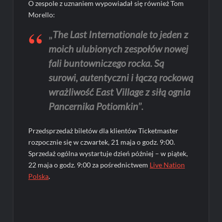
O zespole z uznaniem wypowiadał się również Tom
Morello:
„
The Last Internationale to jeden z
moich ulubionych zespołów nowej
fali buntowniczego rocka. Są
surowi, autentyczni i łączą rockową
wrażliwość East Village z siłą ognia
Pancernika Potiomkin
”.
Przedsprzedaż biletów dla klientów Ticketmaster
rozpocznie się w czwartek, 21 maja o godz. 9:00.
Sprzedaż ogólna wystartuje dzień później – w piątek,
22 maja o godz. 9:00 za pośrednictwem
Live Nation
Polska
.