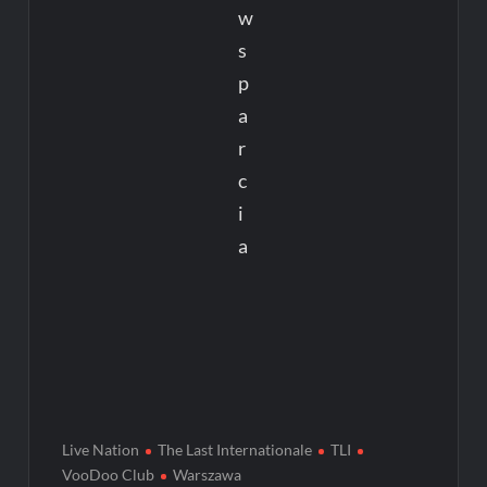
w
s
p
a
r
c
i
a
Live Nation
The Last Internationale
TLI
VooDoo Club
Warszawa