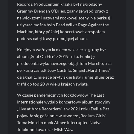
Records. Producentem krążka był nagrodzony
Grammy Brendan O’Brien, znany ze współpracy z
największymi nazwami rockowej sceny. Na perkusji
usłyszeć można było Brad Wilk z Rage Against the
Machine, który później koncertował z zespołem
podczas całej trasy promującej album.
Kolejnym ważnym krokiem w karierze grupy był
album „Soul On Fire” z 2019 roku. Funkcję
producenta wykonawczego objął Tom Morello, a za
perkusją zasiadł Joey Castillo. Singiel „Hard Times”
osiągnął 1. miejsce brytyjskiej listy iTunes Blues oraz
trafił do top 20 w wielu krajach świata.
W czasie pandemicznych lockdownów The Last
Internationale wydało koncertowy album studyjny
„Live at Arda Recorders”, a w 2021 roku Delila Paz
pojawiła się gościnnie w utworze „Radium Girls”
Toma Morello obok Aimee Interrupter, Nadya
Tolokonnikova oraz Mish Way.