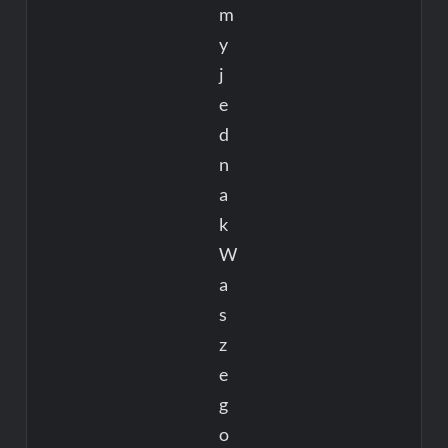
m
y
j
e
d
n
a
k
W
a
s
z
e
g
o