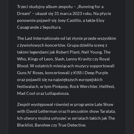
Trzeci studyjny album zespołu – „Running for a
Dream” – ukazał się 31 marca 2023 roku. Na płycie
ponownie pojawił się Joey Castillo, a także Eloy
Casagrande z Sepultura.
The Last Internationale od lat słynie przede wszystkim
z żywiołowych koncertów. Grupa dzieliła scenę z
takimi legendami jak Robert Plant, Neil Young, The
Who, Kings of Leon, Slash, Lenny Kravitz czy Royal
Blood. W ostatnich miesiącach muzycy supportowali
Guns N’ Roses, koncertowali z KISS i Deep Purple
oraz pojawili się na największych europejskich
festiwalach, w tym Pinkpop, Rock Werchter, Hellfest,
Mad Cool oraz Lollapalooza.
Zespół występował również w programie Late Show
with David Letterman oraz francuskim show Taratata.
Ich utwory można usłyszeć w serialach takich jak The
Blacklist, Banshee czy True Detective.