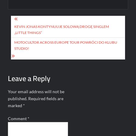
Post
navigation
KEVIN JONAS KONTYNUUJE SOLOWĄ DROGĘ SINGLEM
„LITTLE THINGS”
MOTOCULTOR ACROSS EUROPE TOUR POWRÓCI DO KLUBU
STUDIO!
Leave a Reply
Your email address will not be
published.
Required fields are
marked
*
Comment
*