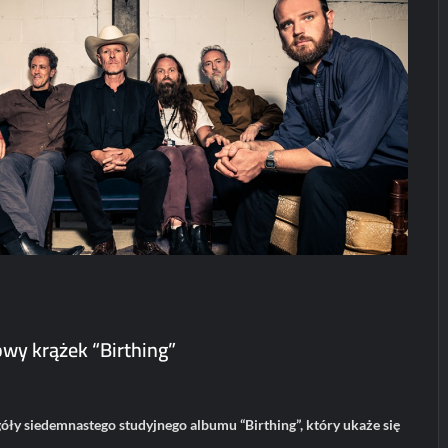
Koncerty/festiwale
Koncerty/festi
News
News
POLECANE
Patronat
Wydarzenia
POLECANE News
Haken na konce
w Polsce!
POLECANE
Wydarzenia
karolciasc
24/07
ElipticTM i
CentoVenti zagrają
w Poznaniu
Paweł Rychter
02/06/2026
wy krążek “Birthing”
góły siedemnastego studyjnego albumu “Birthing”, który ukaże się