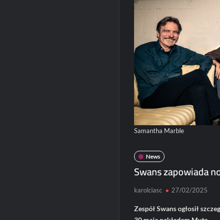
Samantha Marble
News
Swans zapowiada no
karolciasc
27/02/2025
Zespół Swans
ogłosił szcze
30 maja nakładem Mute.