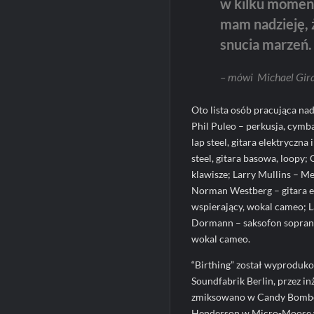
w kilku momen
mam nadzieję, 
snucia marzeń.
– mówi Michael Gira
Oto lista osób pracująca nad
Phil Puleo – perkusja, cymba
lap steel, gitara elektryczna
steel, gitara basowa, loopy;
klawisze; Larry Mullins – Me
Norman Westberg – gitara ele
wspierający, wokal cameo; 
Dormann – saksofon soprano
wokal cameo.
“Birthing” został wyproduko
Soundfabrik Berlin, przez i
zmiksowano w Candy Bomber 
Henderson w Micro-Moose w