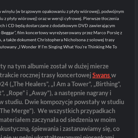
ym winylu (w brązowym opakowaniu z płyty wiórowej), podwójnym
z płyty wiórowej) oraz w wersji cyfrowej. Pierwsze tłoczenia
ch i CD będą dostarczane z dodatkowym DVD zawierającym
e Beggar”, film koncertowy wyreżyserowany przez Marco Porsię z
A, a także dokument Christophera Nicholsona z solowej trasy
ytułowany „I Wonder If I’m Singing What You’re Thinking Me To
ty na tym albumie został w dużej mierze
rakcie rocznej trasy koncertowej
Swans
w
4 („The Healers”, „I Am a Tower”, „Birthing”,
t”, „Rope” i „Away”), a następnie nagrany i
 studiu. Dwie kompozycje powstały w studiu
 „The Merge”). We wszystkich przypadkach
materiałem zaczynała od siedzenia w moim
 akustyczną, śpiewania i zastanawiamy się, co
mi nie w pełni ukształtowanymi piosenkami.