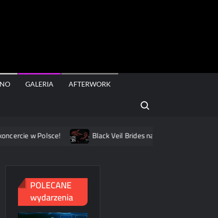
rt
INO
GALERIA
AFTERWORK
Search for:
Polsce!
Black Veil Brides na dwóch koncertach w Polsce
POLECANE
wydarzenia