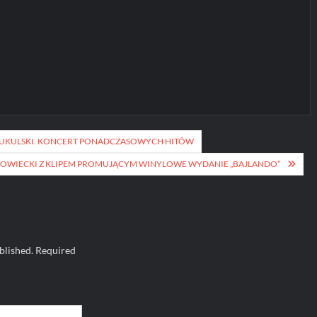
 KUKULSKI. KONCERT PONADCZASOWYCH HITÓW
OWIECKI Z KLIPEM PROMUJĄCYM WINYLOWE WYDANIE „BAJLANDO”
blished.
Required