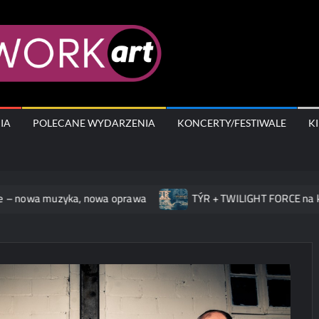
AfterWork.A
IA
POLECANE WYDARZENIA
KONCERTY/FESTIWALE
K
uzyka, nowa oprawa
TÝR + TWILIGHT FORCE na koncercie w 