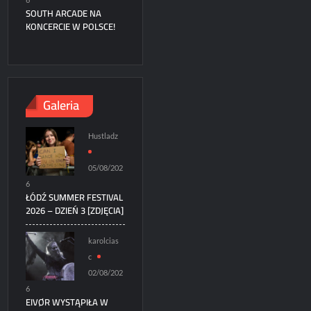
SOUTH ARCADE NA
KONCERCIE W POLSCE!
Galeria
Hustladz
05/08/202
6
ŁÓDŹ SUMMER FESTIVAL
2026 – DZIEŃ 3 [ZDJĘCIA]
karolcias
c
02/08/202
6
EIVØR WYSTĄPIŁA W