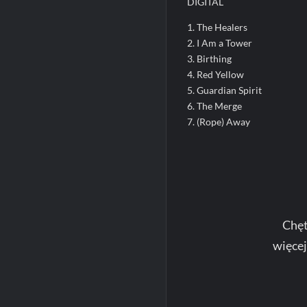
DIGITAL
1. The Healers
2. I Am a Tower
3. Birthing
4. Red Yellow
5. Guardian Spirit
6. The Merge
7. (Rope) Away
Chęt
więce