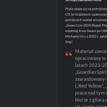
Płyta ukaże się na potrójn
CD (w brązowym opakowaniu 
potrójnych wydań winylowy
„Swans Live 2024 (Rope) Th
ostatniej trasy Swans po US
Michaela Giry z 2022 r. zat
Sing”.
Materiał zawar
opracowany w t
latach 2023-202
„Guardian Spiri
zaaranżowany w
(„Red Yellow”,
praca nad tym 
biurze z gitarą
się stanie z ty