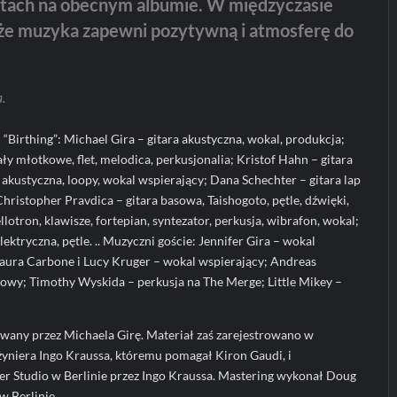
tach na obecnym albumie. W międzyczasie
że muzyka zapewni pozytywną i atmosferę do
.
 “Birthing”: Michael Gira – gitara akustyczna, wokal, produkcja;
ły młotkowe, flet, melodica, perkusjonalia; Kristof Hahn – gitara
 i akustyczna, loopy, wokal wspierający; Dana Schechter – gitara lap
 Christopher Pravdica – gitara basowa, Taishogoto, pętle, dźwięki,
llotron, klawisze, fortepian, syntezator, perkusja, wibrafon, wokal;
ktryczna, pętle. .. Muzyczni goście: Jennifer Gira – wokal
Laura Carbone i Lucy Kruger – wokal wspierający; Andreas
wy; Timothy Wyskida – perkusja na The Merge; Little Mikey –
wany przez Michaela Girę. Materiał zaś zarejestrowano w
nżyniera Ingo Kraussa, któremu pomagał Kiron Gaudi, i
Studio w Berlinie przez Ingo Kraussa. Mastering wykonał Doug
 Berlinie.