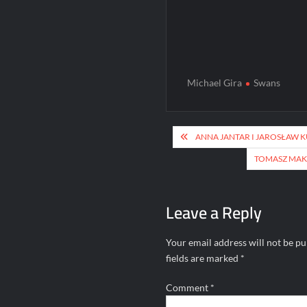
Michael Gira
Swans
Post
ANNA JANTAR I JAROSŁAW
navigation
TOMASZ MAK
Leave a Reply
Your email address will not be pu
fields are marked
*
Comment
*