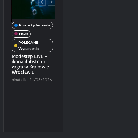
Koncerty/festiwale
wale
News
Koncerty/festiwal
News
POLECANE
News
POLECANE
Wydarzenia
Wydarzenia
Patronat
Michał Dubicki piąty
Modestep LIVE –
rcie
w World Trophy
POLECANE
ikona dubstepu
2026
zagra w Krakowie i
Wydarzenia
Wrocławiu
Ruszyła sprzedaż
/2026
Paweł Rychter
biletów na Blues
ninatalia
21/06/2026
07/06/2026
Express 2026
Konrad Czapracki
06/06/2026