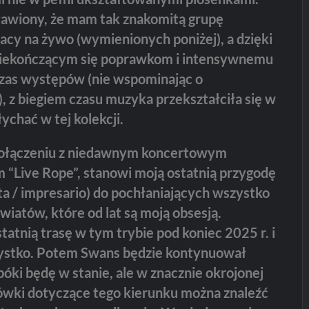
awiony, że mam tak znakomitą grupę
cy na żywo (wymienionych poniżej), a dzięki
 niekończącym się poprawkom i intensywnemu
zas występów (nie wspominając o
, z biegiem czasu muzyka przekształciła się w
łychać w tej kolekcji.
połączeniu z niedawnym koncertowym
Live Rope”, stanowi moją ostatnią przygodę
ta / impresario) do pochłaniających wszystko
iatów, które od lat są moją obsesją.
atnią trasę w tym trybie pod koniec 2025 r. i
zystko. Potem Swans będzie kontynuował
póki będę w stanie, ale w znacznie okrojonej
wki dotyczące tego kierunku można znaleźć