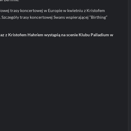
olowej trasy koncertowej w Europie w kwietniu z Kristofem
 Szczegóły trasy koncertowej Swans wspierającej “Birthing”
raz z Kristofem Hahn’em wystąpią na scenie Klubu Palladium w