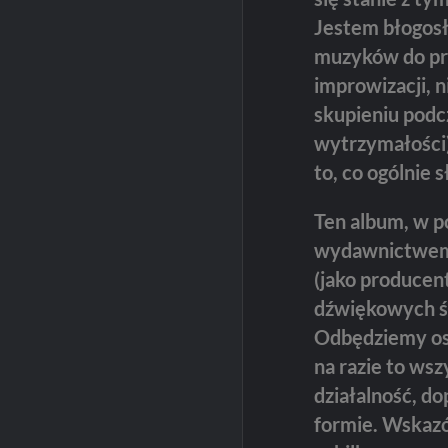
Jestem błogosł
muzyków do pra
improwizacji,
skupieniu podc
wytrzymałości)
to, co ogólnie s
Ten album, w 
wydawnictwem “
(jako producen
dźwiękowych św
Odbędziemy ost
na razie to ws
działalność, do
formie. Wskazó