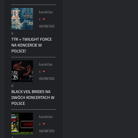
karolcias
c
06/08/202
6
TÝR + TWILIGHT FORCE
NA KONCERCIE W
POLSCE!
karolcias
c
06/08/202
6
BLACK VEIL BRIDES NA
DWÓCH KONCERTACH W
POLSCE
karolcias
c
06/08/202
6