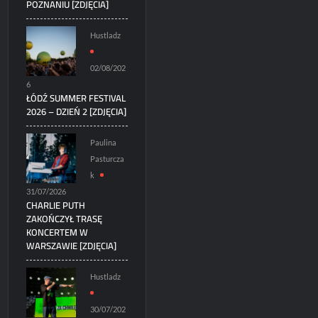
POZNANIU [ZDJĘCIA]
Hustladz
02/08/202
6
ŁÓDŹ SUMMER FESTIVAL
2026 – DZIEŃ 2 [ZDJĘCIA]
Paulina
Pasturcza
k
31/07/2026
CHARLIE PUTH
ZAKOŃCZYŁ TRASĘ
KONCERTEM W
WARSZAWIE [ZDJĘCIA]
Hustladz
30/07/202