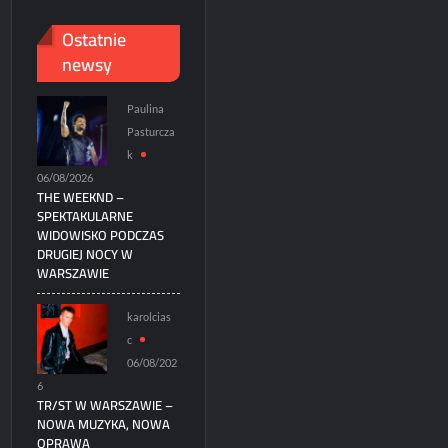
Ostatnie
newsy
Paulina
Pasturcza
k
06/08/2026
THE WEEKND –
SPEKTAKULARNE
WIDOWISKO PODCZAS
DRUGIEJ NOCY W
WARSZAWIE
karolcias
c
06/08/202
6
TR/ST W WARSZAWIE –
NOWA MUZYKA, NOWA
OPRAWA