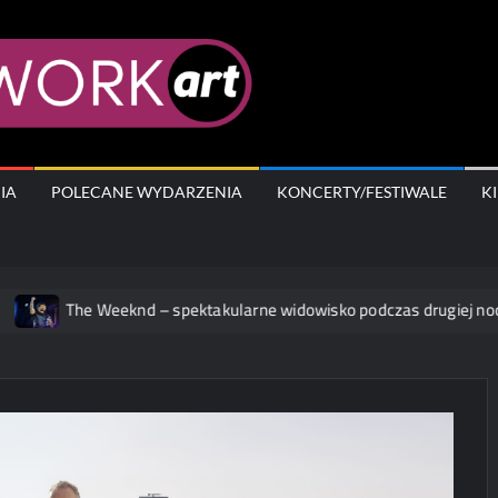
AfterWork.A
IA
POLECANE WYDARZENIA
KONCERTY/FESTIWALE
K
e Weeknd – spektakularne widowisko podczas drugiej nocy w Warsz