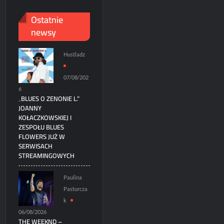
Ostatnie
newsy
Hustladz
07/08/202
6
„BLUES O ZENONIE L.”
JOANNY
KOŁACZKOWSKIEJ I
ZESPOŁU BLUES
FLOWERS JUŻ W
SERWISACH
STREAMINGOWYCH
Paulina
Pasturcza
k
06/08/2026
THE WEEKND –