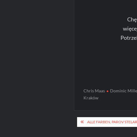
Chę
więce
Potrze
Chris Maas
Dominic Mill
Kraków
Post
ALLE FARBEN, PAROV STELAR
navigation