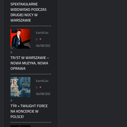
SPEKTAKULARNE
WIDOWISKO PODCZAS
DRUGIEJ NOCY W
WARSZAWIE
karolcias
c
06/08/202
6
TR/ST W WARSZAWIE –
NOWA MUZYKA, NOWA
OPRAWA
karolcias
c
06/08/202
6
TÝR + TWILIGHT FORCE
NA KONCERCIE W
POLSCE!