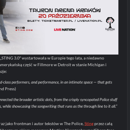
„STING 3.0″ wystartowała w Europie tego lata, a niedawno
merykańską część w Fillmore w Detroit w stanie Michigan i
zje:
ld-class performers, and performance, in an intimate space — that gets
nd Press)
nnected the broader artistic dots, from the crisply syncopated Police stuff
s, while showcasing the songwriting that runs as the through line to it all.”
raz jako frontman i autor tekstów w The Police,
Sting
przez całą