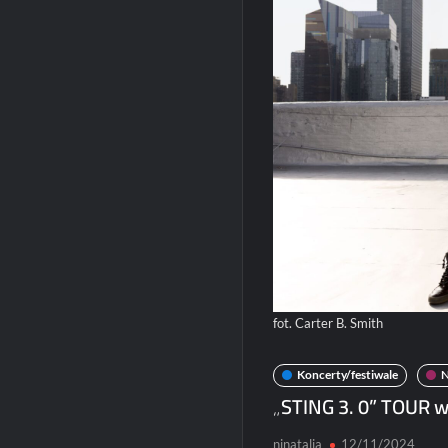
fot. Carter B. Smith
Koncerty/festiwale
„STING 3. 0” TOUR 
ninatalia
12/11/2024