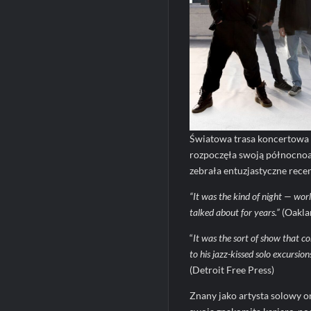
Światowa trasa koncertowa 
rozpoczęła swoją północnoa
zebrała entuzjastyczne recen
“It was the kind of night — wor
talked about for years.”
(Oakla
“
It was the sort of show that co
to his jazz-kissed solo excursion
(Detroit Free Press)
Znany jako artysta solowy o