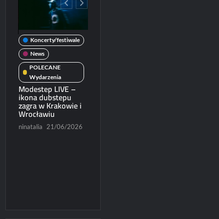
Koncerty/festiwale
wale
News
News
POLECANE
POLECANE
Wydarzenia
Koncerty/festiwal
Wydarzenia
Michał Dubicki piąty
Modestep LIVE –
News
rcie
w World Trophy
ikona dubstepu
2026
zagra w Krakowie i
Patronat
Wrocławiu
/2026
Paweł Rychter
POLECANE
Wydarzenia
ninatalia
21/06/2026
07/06/2026
Ruszyła sprzedaż
biletów na Blues
Express 2026
Konrad Czapracki
06/06/2026