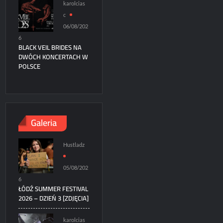
karolcias
c
06/08/202
6
BLACK VEIL BRIDES NA
DWÓCH KONCERTACH W
POLSCE
Galeria
Hustladz
05/08/202
6
ŁÓDŹ SUMMER FESTIVAL
2026 – DZIEŃ 3 [ZDJĘCIA]
karolcias