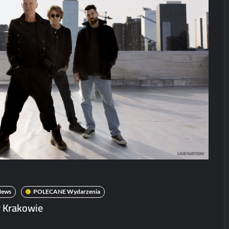
Koncerty/festiwale
Koncerty/festi
News
News
POLECANE
Patronat
Wydarzenia
POLECANE News
Haken na konce
w Polsce!
POLECANE
Wydarzenia
karolciasc
24/07
ElipticTM i
CentoVenti zagrają
w Poznaniu
Paweł Rychter
02/06/2026
News
POLECANE Wydarzenia
w Krakowie