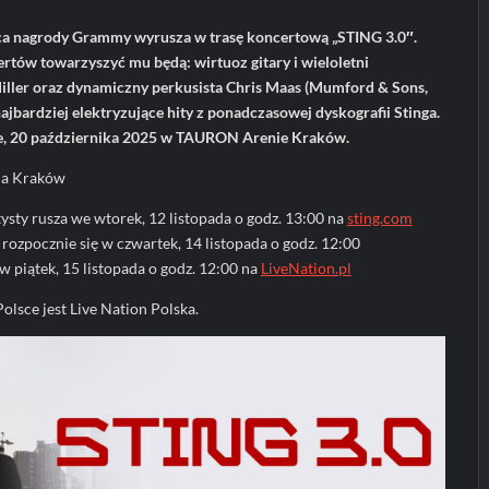
a nagrody Grammy wyrusza w trasę koncertową „STING 3.0″.
tów towarzyszyć mu będą: wirtuoz gitary i wieloletni
ller oraz dynamiczny perkusista Chris Maas (Mumford & Sons,
jbardziej elektryzujące hity z ponadczasowej dyskografii Stinga.
ce, 20 października 2025 w TAURON Arenie Kraków.
na Kraków
ysty rusza we wtorek, 12 listopada o godz. 13:00 na
sting.com
rozpocznie się w czwartek, 14 listopada o godz. 12:00
w piątek, 15 listopada o godz. 12:00 na
LiveNation.pl
lsce jest Live Nation Polska.