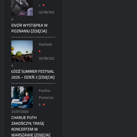
c
02/08/202
6
EIVØR WYSTĄPIŁA W
POZNANIU [ZDJĘCIA]
Hustladz
02/08/202
6
ŁÓDŹ SUMMER FESTIVAL
2026 – DZIEŃ 2 [ZDJĘCIA]
Paulina
Pasturcza
k
31/07/2026
CHARLIE PUTH
ZAKOŃCZYŁ TRASĘ
KONCERTEM W
WARSZAWIE [ZDJĘCIA]