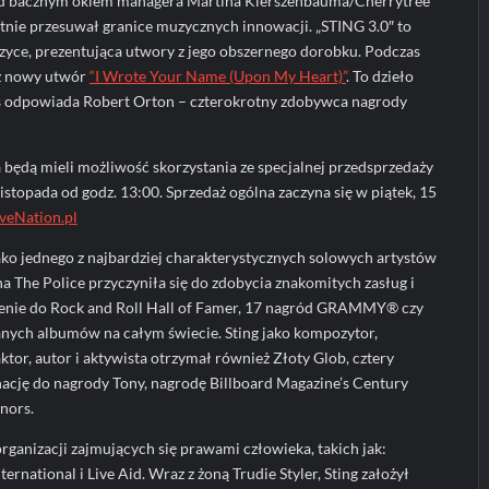
pod bacznym okiem managera Martína Kierszenbauma/Cherrytree
ie przesuwał granice muzycznych innowacji. „STING 3.0″ to
yce, prezentująca utwory z jego obszernego dorobku. Podczas
ż nowy utwór
“I Wrote Your Name (Upon My Heart)”
. To dzieło
ks odpowiada Robert Orton – czterokrotny zdobywca nagrody
będą mieli możliwość skorzystania ze specjalnej przedsprzedaży
istopada od godz. 13:00. Sprzedaż ogólna zaczyna się w piątek, 15
iveNation.pl
ako jednego z najbardziej charakterystycznych solowych artystów
a The Police przyczyniła się do zdobycia znakomitych zasług i
enie do Rock and Roll Hall of Famer, 17 nagród GRAMMY® czy
ych albumów na całym świecie. Sting jako kompozytor,
aktor, autor i aktywista otrzymał również Złoty Glob, cztery
ację do nagrody Tony, nagrodę Billboard Magazine’s Century
nors.
organizacji zajmujących się prawami człowieka, takich jak:
ernational i Live Aid. Wraz z żoną Trudie Styler, Sting założył