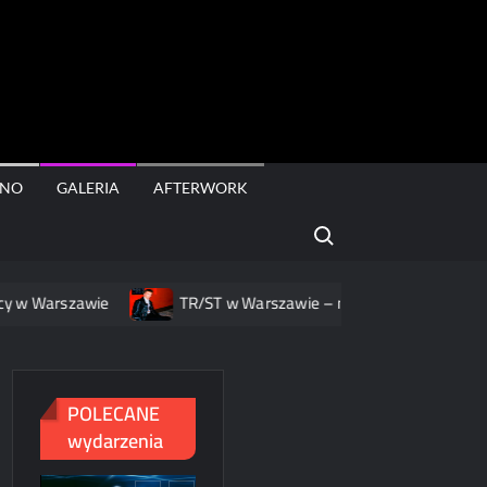
rt
INO
GALERIA
AFTERWORK
Search for:
awie
TR/ST w Warszawie – nowa muzyka, nowa oprawa
POLECANE
wydarzenia