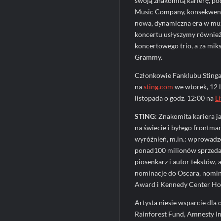
swoją znakomitą karierę, 
Music Company, konsekwentn
nowa, dynamiczna era w muz
koncertu usłyszymy równie
koncertowego trio, a za mi
Grammy.
Członkowie Fanklubu Stinga 
na
sting.com
we wtorek, 12 l
listopada o godz. 12:00 na
L
STING
: Znakomita kariera j
na świecie i byłego frontman
wyróżnień, m.in.: wprowadz
ponad100 milionów sprzedan
piosenkarz i autor tekstów, 
nominacje do Oscara, nomin
Award i Kennedy Center Ho
Artysta niesie wsparcie dla 
Rainforest Fund, Amnesty Int