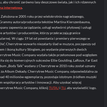
, aby chronić zarówno lasy deszczowe świata, jak i ich rdzennych
ona internetowa
.
: Założona w 2005 roku przez wielokrotnie nagradzanego,
rammy autora/producenta tekstów Martína Kierszenbauma,
pany zapewnia zarządzanie, usługi wytwórni płytowej i usługi
 artystów i producentów, którzy przekraczają granice
larnej. W ciągu 19 lat od powstania i premiery pierwszego w
t Die”, Cherrytree wywarło niezatarty ślad w muzyce, począwszy od
em i ikoną kultury Stingiem, po wydanie pierwszych dwóch
errytree Music Company wydała także przełomowe pod względem
iła się do komercyjnych sukcesów Ellie Goulding, LaRoux, Far East
lbum „Body Talk” wydany z Cherrytree w 2010 roku został uznany
e za Album Dekady. Cherrytree Music Company, odpowiedzialna za
ad 40 milionów egzemplarzy, pozostaje istotnym źródłem muzyki
em współpracy artystów i innowacji. Aby uzyskać więcej
herrytree Music Company, kliknij
TUTAJ
i
TU
, aby wyświetlić logo.