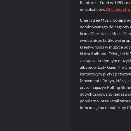
Rainforest Fund w 1989 roku
mieszkańców.
Oficjalna str
Cherrytree Music Company
nominowanego do nagrody G
firma Cherrytree Music Com
wydawnicze butikowej grupie
kreatywności w muzyce popu
historii albumu Feist „Let I
zarządzania słynnym muzyki
albumów Lady Gagi. The Ch
kulturowym płyty i przyczyn
Movement i Robyn, której a
przez magazyn Rolling Ston
dotychczasową sprzedaż pon
popularnej oraz katalizator
informacji na temat firmy C