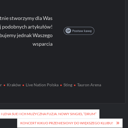
tnie stworzymy dla Was
j podobnych artykułów!
bujemy jednak Waszego
wsparcia
er
Kraków
Live Nation Polska
Sting
Tauron Arena
 I LENA SUE I ICH MUZYCZNA FUZJA. NOWY SINGIEL “DRUM”
KONCERT KIKUO PRZENIESIONY DO WIĘKSZEGO KLUBU!