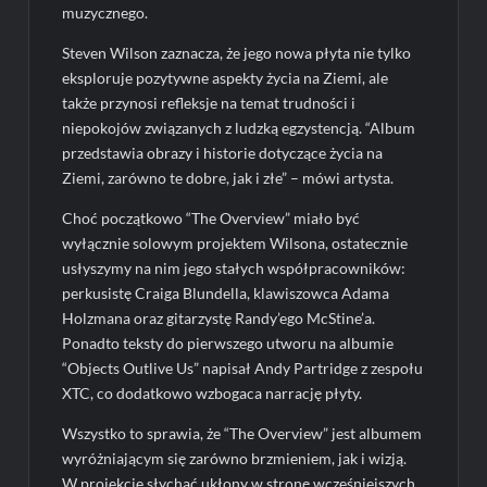
muzycznego.
Steven Wilson zaznacza, że jego nowa płyta nie tylko
eksploruje pozytywne aspekty życia na Ziemi, ale
także przynosi refleksje na temat trudności i
niepokojów związanych z ludzką egzystencją. “Album
przedstawia obrazy i historie dotyczące życia na
Ziemi, zarówno te dobre, jak i złe” – mówi artysta.
Choć początkowo “The Overview” miało być
wyłącznie solowym projektem Wilsona, ostatecznie
usłyszymy na nim jego stałych współpracowników:
perkusistę Craiga Blundella, klawiszowca Adama
Holzmana oraz gitarzystę Randy’ego McStine’a.
Ponadto teksty do pierwszego utworu na albumie
“Objects Outlive Us” napisał Andy Partridge z zespołu
XTC, co dodatkowo wzbogaca narrację płyty.
Wszystko to sprawia, że “The Overview” jest albumem
wyróżniającym się zarówno brzmieniem, jak i wizją.
W projekcie słychać ukłony w stronę wcześniejszych