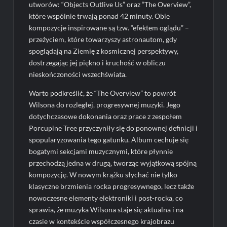
utworów: “Objects Outlive Us” oraz “The Overview”,
które wspólnie trwają ponad 42 minuty. Obie
kompozycje inspirowane są tzw. “efektem oglądu” –
przeżyciem, które towarzyszy astronautom, gdy
spoglądają na Ziemię z kosmicznej perspektywy,
dostrzegając jej piękno i kruchość w obliczu
nieskończoności wszechświata.
Warto podkreślić, że “The Overview” to powrót
Wilsona do rozległej, progresywnej muzyki. Jego
dotychczasowe dokonania oraz prace z zespołem
Porcupine Tree przyczyniły się do ponownej definicji i
spopularyzowania tego gatunku. Album cechuje się
bogatymi sekcjami muzycznymi, które płynnie
przechodzą jedna w drugą, tworząc wyjątkową spójną
kompozycję. W nowym krążku słychać nie tylko
klasyczne brzmienia rocka progresywnego, lecz także
nowoczesne elementy elektroniki i post-rocka, co
sprawia, że muzyka Wilsona staje się aktualna i na
czasie w kontekście współczesnego krajobrazu