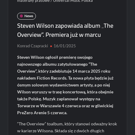
materiały prasowe / Universal Music Polska
News
Steven Wilson zapowiada album „The
Overview”. Premiera już w marcu
Konrad Czapracki
16/01/2025
Steven Wilson ogłosił premierę swojego
najnowszego albumu zatytułowanego “The
Overview”, który zadebiutuje 14 marca 2025 roku
nakładem Fiction Records. Ta nowa płyta będzie już
ósmym solowym wydawnictwem artysty, a po niej
Wilson wyruszy w trasę koncertową, która obejmie
także Polskę. Muzyk zaplanował występy na
Torwarze w Warszawie 4 czerwca oraz w gliwickiej
PreZero Arenie 5 czerwca.
“The Overview” toalbum, który stanowi odważny krok
w karierze Wilsona. Składa się z dwóch długich