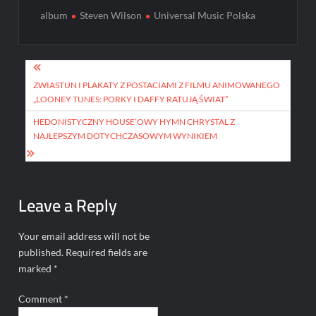
album
Steven Wilson
Universal Music Polska
Post
navigation
ZWIASTUN I PLAKATY Z POSTACIAMI Z FILMU ANIMOWANEGO
„LOONEY TUNES: PORKY I DAFFY RATUJĄ ŚWIAT”
HEDONISTYCZNY HOUSE’OWY HYMN CHRYSTAL Z
NAJLEPSZYM DOTYCHCZASOWYM WYNIKIEM
Leave a Reply
Your email address will not be
published.
Required fields are
marked
*
Comment
*