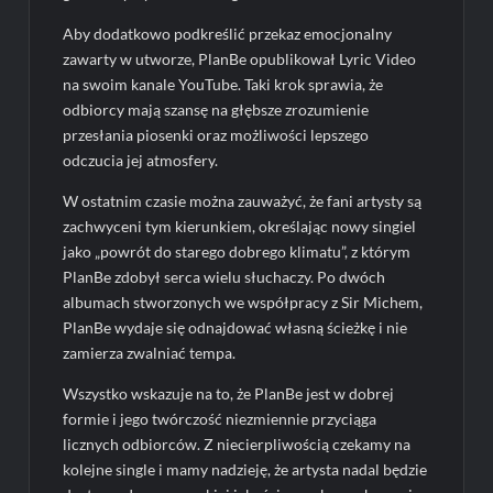
Aby dodatkowo podkreślić przekaz emocjonalny
zawarty w utworze, PlanBe opublikował Lyric Video
na swoim kanale YouTube. Taki krok sprawia, że
odbiorcy mają szansę na głębsze zrozumienie
przesłania piosenki oraz możliwości lepszego
odczucia jej atmosfery.
W ostatnim czasie można zauważyć, że fani artysty są
zachwyceni tym kierunkiem, określając nowy singiel
jako „powrót do starego dobrego klimatu”, z którym
PlanBe zdobył serca wielu słuchaczy. Po dwóch
albumach stworzonych we współpracy z Sir Michem,
PlanBe wydaje się odnajdować własną ścieżkę i nie
zamierza zwalniać tempa.
Wszystko wskazuje na to, że PlanBe jest w dobrej
formie i jego twórczość niezmiennie przyciąga
licznych odbiorców. Z niecierpliwością czekamy na
kolejne single i mamy nadzieję, że artysta nadal będzie