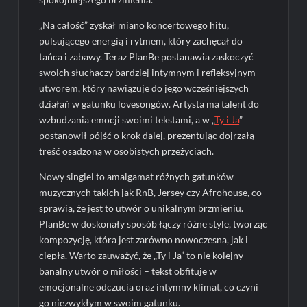
„Na całość” zyskał miano koncertowego hitu,
pulsującego energią i rytmem, który zachęcał do
tańca i zabawy. Teraz PlanBe postanawia zaskoczyć
swoich słuchaczy bardziej intymnym i refleksyjnym
utworem, który nawiązuje do jego wcześniejszych
działań w gatunku lovesongów. Artysta ma talent do
wzbudzania emocji swoimi tekstami, a w „
Ty i Ja
”
postanowił pójść o krok dalej, prezentując dojrzałą
treść osadzoną w osobistych przeżyciach.
Nowy singiel to amalgamat różnych gatunków
muzycznych takich jak RnB, Jersey czy Afrohouse, co
sprawia, że jest to utwór o unikalnym brzmieniu.
PlanBe w doskonały sposób łączy różne style, tworząc
kompozycję, która jest zarówno nowoczesna, jak i
ciepła. Warto zauważyć, że „Ty i Ja” to nie kolejny
banalny utwór o miłości – tekst obfituje w
emocjonalne odczucia oraz intymny klimat, co czyni
go niezwykłym w swoim gatunku.