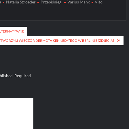
a
Natalia Szroeder
Przebiśniegi
Varius Manx
Vito
ALTERNATYWNE
TWORZYLI WIECZÓR DERMOTA KENNEDY’EGO W BERLINIE [ZDJĘCIA]
blished.
Required