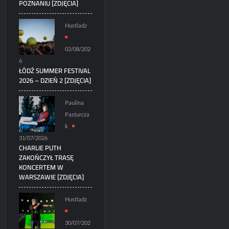
POZNANIU [ZDJĘCIA]
Hustladz
02/08/202
6
ŁÓDŹ SUMMER FESTIVAL
2026 – DZIEŃ 2 [ZDJĘCIA]
Paulina
Pasturcza
k
31/07/2026
CHARLIE PUTH
ZAKOŃCZYŁ TRASĘ
KONCERTEM W
WARSZAWIE [ZDJĘCIA]
Hustladz
30/07/202