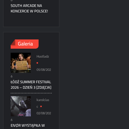
SOUTH ARCADE NA
KONCERCIE W POLSCE!
Galeria
Hustladz
05/08/202
6
ŁÓDŹ SUMMER FESTIVAL
2026 – DZIEŃ 3 [ZDJĘCIA]
karolcias
c
02/08/202
6
EIVØR WYSTĄPIŁA W