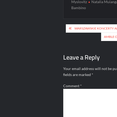
Myslovitz
Natalia Muiang
Bambino
Post
WARSZAWSKIE KONCERTY 
navigation
AMBLE O
Leave a Reply
Your email address will not be pu
fields are marked
*
Comment
*