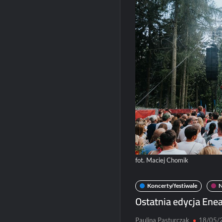
fot. Maciej Chomik
Koncerty/festiwale
Ostatnia edycja Enea
Paulina Pasturczak
18/05/