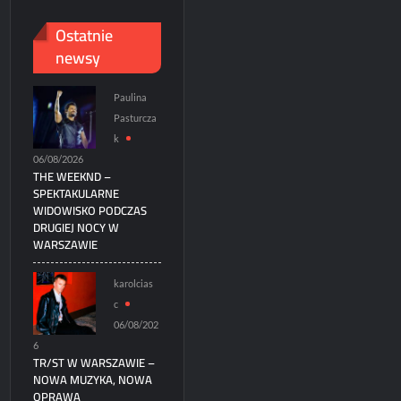
Ostatnie
newsy
Paulina
Pasturcza
k
06/08/2026
THE WEEKND –
SPEKTAKULARNE
WIDOWISKO PODCZAS
DRUGIEJ NOCY W
WARSZAWIE
karolcias
c
06/08/202
6
TR/ST W WARSZAWIE –
NOWA MUZYKA, NOWA
OPRAWA