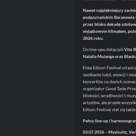
Nawet najpiękniejszy zachó
podpoznańskim Baranowie w 
przez blisko dekadę zdobywa
wyjątkowym klimatem, pożeg
2026 roku.
Do line-upu dołączyli
Vito B
Natalia Muianga oraz Blauk
Enea Edison Festival od poc
spotkanie ludzi, emocji i n
koncertów na dwóch scenach 
organizator Good Taste Prod
bliskości, wrażliwości i muz
artystów, ale przede wszystk
Edison Festival stał się ta
Pełny line-up i harmonogr
03.07.2026 – Myslovitz, Var