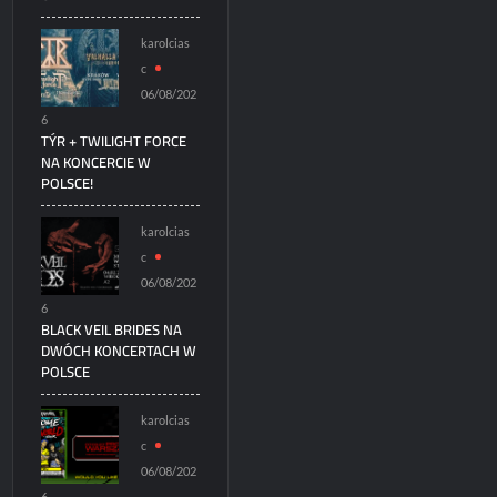
karolcias
c
06/08/202
6
TÝR + TWILIGHT FORCE
NA KONCERCIE W
POLSCE!
karolcias
c
06/08/202
6
BLACK VEIL BRIDES NA
DWÓCH KONCERTACH W
POLSCE
karolcias
c
06/08/202
6