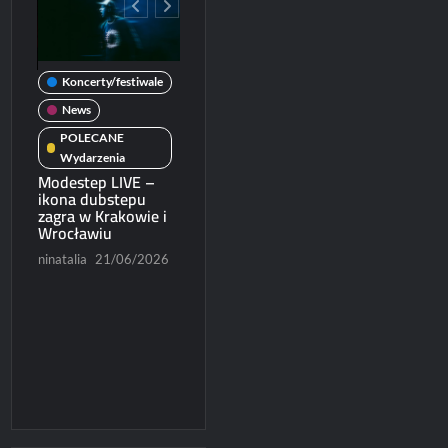
Koncerty/festiwale
wale
News
News
POLECANE
POLECANE
Wydarzenia
Koncerty/festiwal
Wydarzenia
Michał Dubicki piąty
Modestep LIVE –
News
rcie
w World Trophy
ikona dubstepu
2026
zagra w Krakowie i
Patronat
Wrocławiu
/2026
Paweł Rychter
POLECANE
Wydarzenia
ninatalia
21/06/2026
07/06/2026
Ruszyła sprzedaż
biletów na Blues
Express 2026
Konrad Czapracki
06/06/2026