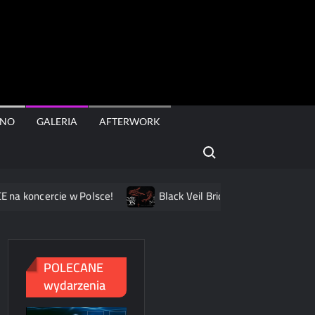
rt
INO
GALERIA
AFTERWORK
Search for:
oncercie w Polsce!
Black Veil Brides na dwóch koncertach 
POLECANE
wydarzenia