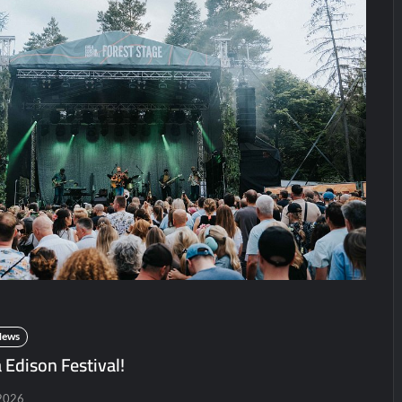
Koncerty/festiwale
Koncerty/festi
News
News
POLECANE
Patronat
Wydarzenia
POLECANE News
Haken na konce
w Polsce!
POLECANE
Wydarzenia
karolciasc
24/07
ElipticTM i
CentoVenti zagrają
w Poznaniu
Paweł Rychter
02/06/2026
News
 Edison Festival!
2026