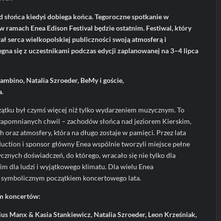
d słońca kiedyś dobiega końca. Tegoroczne spotkanie w
ramach Enea Edison Festival będzie ostatnim. Festiwal, który
ł serca wielkopolskiej publiczności swoją atmosferą i
na się z uczestnikami podczas edycji zaplanowanej na 3–4 lipca
ambino, Natalia Szroeder, BeMy i goście,
a
.
zątku był czymś więcej niż tylko wydarzeniem muzycznym. To
iezapomnianych chwil – zachodów słońca nad jeziorem Kierskim,
oraz atmosfery, która na długo zostaje w pamięci. Przez lata
uction i sponsor główny Enea wspólnie tworzyli miejsce pełne
ycznych doświadczeń, do którego, wracało się nie tylko dla
im dla ludzi i wyjątkowego klimatu. Dla wielu Enea
kże symbolicznym początkiem koncertowego lata.
am koncertów:
ius Manx & Kasia Stankiewicz, Natalia Szroeder, Leon Krześniak,