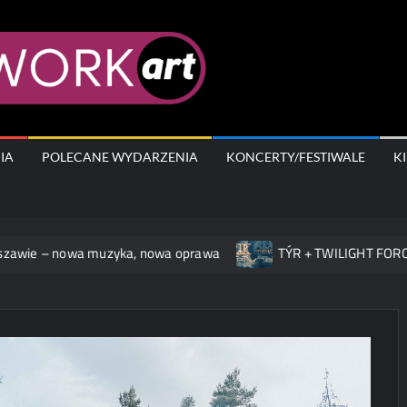
AfterWork.A
IA
POLECANE WYDARZENIA
KONCERTY/FESTIWALE
K
e – nowa muzyka, nowa oprawa
TÝR + TWILIGHT FORCE na k