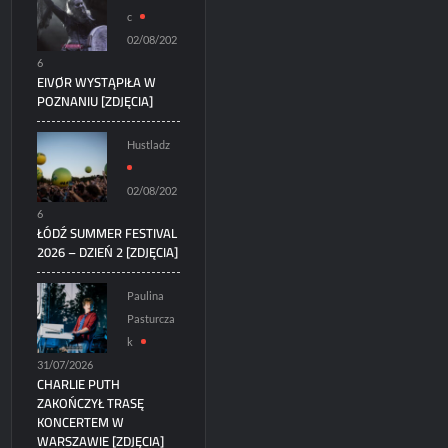
c
02/08/202
6
EIVØR WYSTĄPIŁA W
POZNANIU [ZDJĘCIA]
Hustladz
02/08/202
6
ŁÓDŹ SUMMER FESTIVAL
2026 – DZIEŃ 2 [ZDJĘCIA]
Paulina
Pasturcza
k
31/07/2026
CHARLIE PUTH
ZAKOŃCZYŁ TRASĘ
KONCERTEM W
WARSZAWIE [ZDJĘCIA]