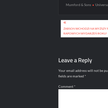
Mumford & Sons
Universa
Post
navigation
ŻABSON WCHODZI NA WYŻSZY P
RAPOWYCH WYDARZEŃ ROKU!
Leave a Reply
Your email address will not be pu
fields are marked
*
Comment
*