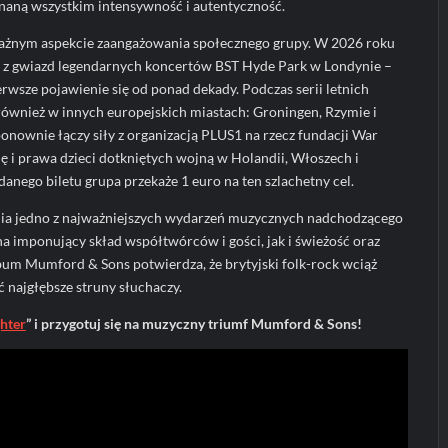
naną wszystkim intensywność i autentyczność.
ażnym aspekcie zaangażowania społecznego grupy. W 2026 roku
 z gwiazd legendarnych koncertów BST Hyde Park w Londynie –
erwsze pojawienie się od ponad dekady. Podczas serii letnich
również w innych europejskich miastach: Groningen, Rzymie i
 ponownie łączy siły z organizacją PLUS1 na rzecz fundacji War
ję i prawa dzieci dotkniętych wojną w Holandii, Włoszech i
anego biletu grupa przekaże 1 euro na ten szlachetny cel.
enia jedno z najważniejszych wydarzeń muzycznych nadchodzącego
a imponujący skład współtwórców i gości, jak i świeżość oraz
bum Mumford & Sons potwierdza, że brytyjski folk-rock wciąż
ć najgłębsze struny słuchaczy.
ghter
” i przygotuj się na muzyczny triumf Mumford & Sons!