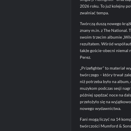
2026 roku. To już kolejny p
zwalniać tempa.
Twórczą duszą nowego krążk
znany m.in. z The National.
swoim trzecim albumie „Wil
rezultatem. Wśród współautor
także goście-obecni niemal n
Perez.
„Prizefighter” to materiał w
twórczego – który trwał zal
niż potrzeba było na album, 
muzykom podczas sesji nagr
później spędzać noce na dal
przełożyło się na wyjątkowo 
nowego wydawnictwa.
Fani mogą liczyć na 14 kompo
twórczości Mumford & Sons.