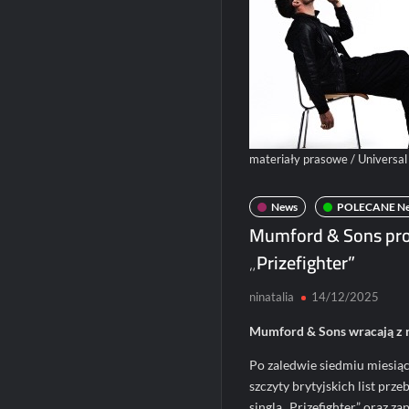
materiały prasowe / Universal
News
POLECANE N
Mumford & Sons pro
„Prizefighter”
ninatalia
14/12/2025
Mumford & Sons wracają z 
Po zaledwie siedmiu miesią
szczyty brytyjskich list prz
singla „Prizefighter” oraz za