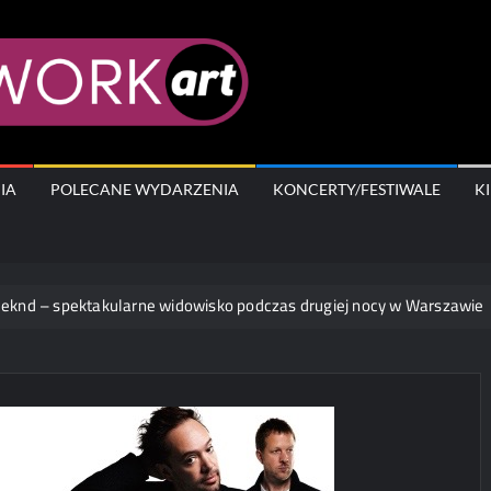
AfterWork.A
IA
POLECANE WYDARZENIA
KONCERTY/FESTIWALE
K
ektakularne widowisko podczas drugiej nocy w Warszawie