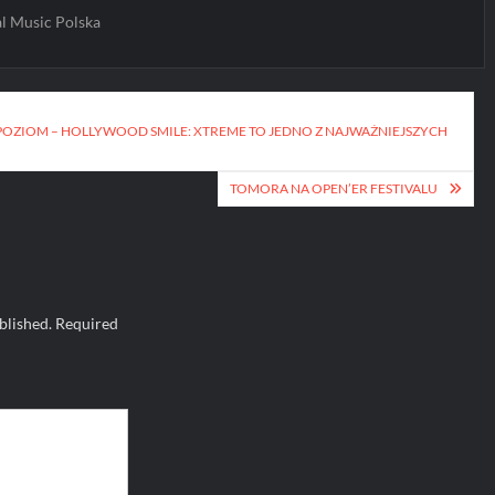
l Music Polska
OZIOM – HOLLYWOOD SMILE: XTREME TO JEDNO Z NAJWAŻNIEJSZYCH
TOMORA NA OPEN’ER FESTIVALU
blished.
Required