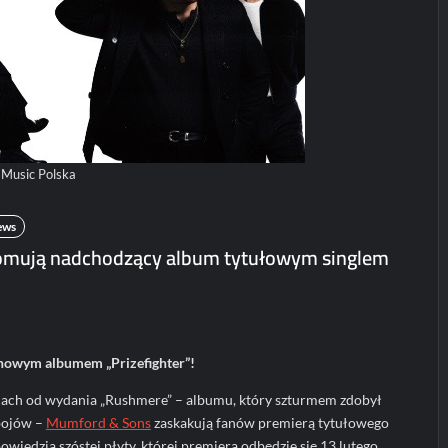
Koncerty/festiwale
Koncerty/festiwal
News
News
POLECANE
Patronat
Wydarzenia
 Music Polska
POLECANE News
Haken na koncerc
w Polsce!
POLECANE
Wydarzenia
ews
karolciasc
24/07/2
ElipticTM i
mują nadchodzący album tytułowym singlem
CentoVenti zagrają
w Poznaniu
Paweł Rychter
02/06/2026
nowym albumem „Prizefighter”!
cach od wydania „Rushmere” – albumu, który szturmem zdobył
ebojów –
Mumford & Sons
zaskakują fanów premierą tytułowego
powiedzią szóstej płyty, której premiera odbędzie się 13 lutego