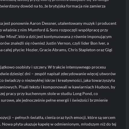
otwierdzony dowód na to, że brytyjska formacja nie zamierza
a jest ponownie Aaron Dessner, utalentowany muzyk i producent
 To właśnie z nim Mumford & Sons rozpoczęli współpracę przy
der Mind”, która dziś jest kontynuowana z równie imponującym
ów znaleźli się również Justin Vernon, czyli lider Bon Iver, a
a całej płycie: Hozier, Gracie Abrams, Chris Stapleton oraz Gigi
yjątkowo osobisty i szczery. W trakcie intensywnego procesu
edwie dziesięć dni – zespół napisał zdecydowanie więcej utworów
co świadczy o niezwykłej iskrze i kreatywności, jaka towarzyszyła
aniowych. Pisali teksty i komponowali w kawiarniach Hudson, by
szej pracy przy kuchennym stole w studiu Long Pond, co
surowe, ale jednocześnie pełne energii i świeżości brzmienie
zycji – pełnych światła, cienia oraz tych emocji, które są sercem
 Nowa płyta ukazuje kapelę w odmienionym, młodszym niż do tej