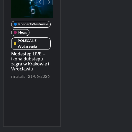
Koncerty/festiwale
e
News
Koncerty/festiwale
News
POLECANE
News
POLECANE
Wydarzenia
Wydarzenia
Patronat
Michał Dubicki piąty
Modestep LIVE –
ie
w World Trophy
POLECANE
ikona dubstepu
2026
zagra w Krakowie i
Wydarzenia
Wrocławiu
Ruszyła sprzedaż
026
Paweł Rychter
biletów na Blues
ninatalia
21/06/2026
07/06/2026
Express 2026
Konrad Czapracki
06/06/2026