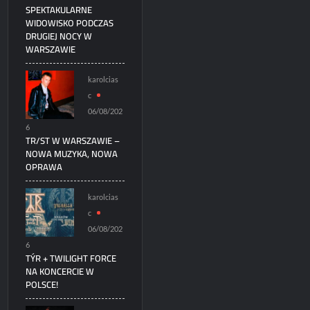
SPEKTAKULARNE
WIDOWISKO PODCZAS
DRUGIEJ NOCY W
WARSZAWIE
karolcias
c
06/08/202
6
TR/ST W WARSZAWIE –
NOWA MUZYKA, NOWA
OPRAWA
karolcias
c
06/08/202
6
TÝR + TWILIGHT FORCE
NA KONCERCIE W
POLSCE!