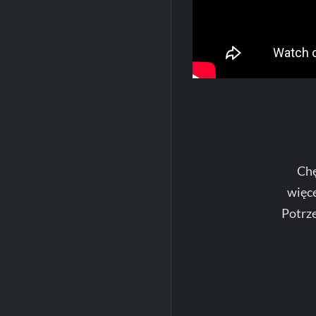
Chę
więc
Potrz