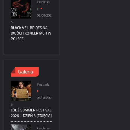
karolcias
c
06/08/202
6
BLACK VEIL BRIDES NA
DWÓCH KONCERTACH W
POLSCE
Galeria
Hustladz
05/08/202
6
ŁÓDŹ SUMMER FESTIVAL
2026 – DZIEŃ 3 [ZDJĘCIA]
karolcias