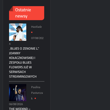
Ostatnie
newsy
Hustladz
07/08/202
6
„BLUES O ZENONIE L.”
JOANNY
KOŁACZKOWSKIEJ I
ZESPOŁU BLUES
FLOWERS JUŻ W
SERWISACH
STREAMINGOWYCH
Paulina
Pasturcza
k
06/08/2026
THE WEEKND –