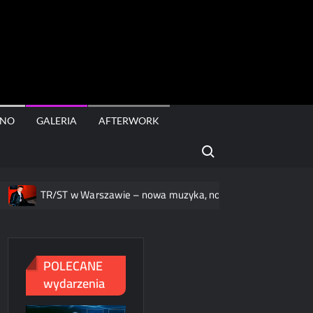
rt
INO
GALERIA
AFTERWORK
Search for:
TR/ST w Warszawie – nowa muzyka, nowa oprawa
TÝR + TW
POLECANE
wydarzenia