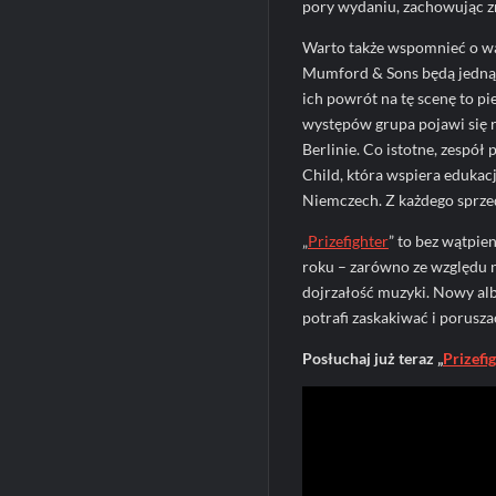
pory wydaniu, zachowując z
Warto także wspomnieć o w
Mumford & Sons będą jedną
ich powrót na tę scenę to pi
występów grupa pojawi się 
Berlinie. Co istotne, zespół
Child, która wspiera edukac
Niemczech. Z każdego sprzed
„
Prizefighter
” to bez wątpi
roku – zarówno ze względu n
dojrzałość muzyki. Nowy al
potrafi zaskakiwać i porusza
Posłuchaj już teraz „
Prizefi