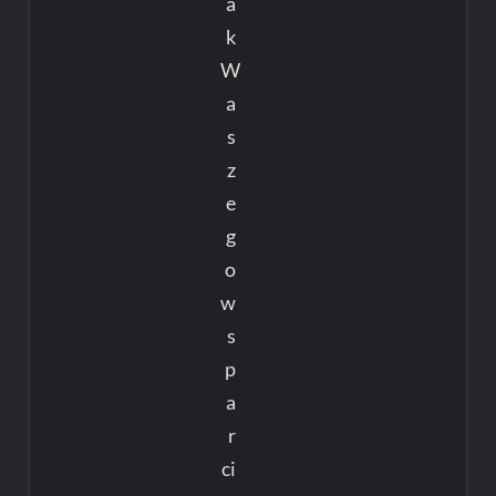
a
k
W
a
s
z
e
g
o
w
s
p
a
r
ci