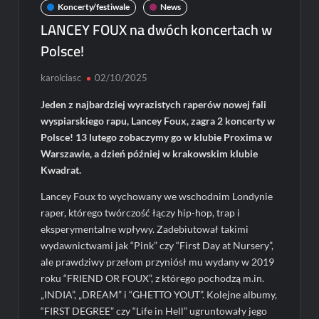
Koncerty/festiwale
News
LANCEY FOUX na dwóch koncertach w
Polsce!
karolciasc
02/10/2025
Jeden z najbardziej wyrazistych raperów nowej fali
wyspiarskiego rapu, Lancey Foux, zagra 2 koncerty w
Polsce! 13 lutego zobaczymy go w klubie Proxima w
Warszawie, a dzień później w krakowskim klubie
Kwadrat.
Lancey Foux to wychowany we wschodnim Londynie
raper, którego twórczość łączy hip-hop, trap i
eksperymentalne wpływy. Zadebiutował takimi
wydawnictwami jak “Pink” czy “First Day at Nursery”,
ale prawdziwy przełom przyniósł mu wydany w 2019
roku “FRIEND OR FOUX”, z którego pochodzą m.in.
„INDIA”, „DREAM” i “GHETTO YOUT”. Kolejne albumy,
“FIRST DEGREE” czy “Life in Hell” ugruntowały jego