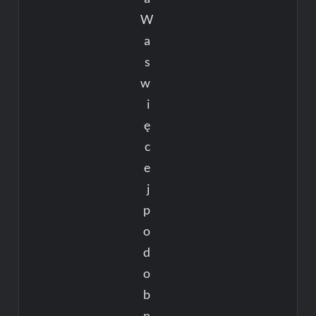
W
a
s
w
i
ę
c
e
j
p
o
d
o
b
n