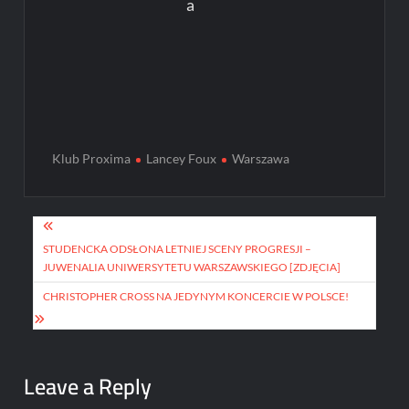
a
Klub Proxima
Lancey Foux
Warszawa
Post
navigation
STUDENCKA ODSŁONA LETNIEJ SCENY PROGRESJI –
JUWENALIA UNIWERSYTETU WARSZAWSKIEGO [ZDJĘCIA]
CHRISTOPHER CROSS NA JEDYNYM KONCERCIE W POLSCE!
Leave a Reply