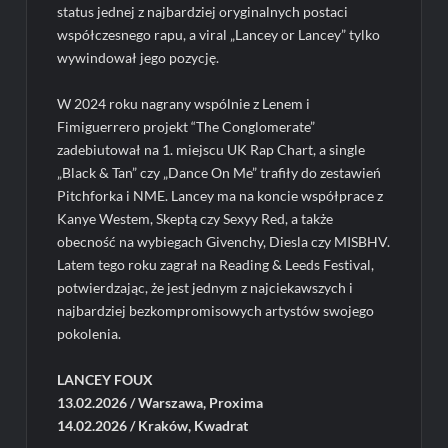
status jednej z najbardziej oryginalnych postaci
współczesnego rapu, a viral „Lancey or Lancey” tylko
wywindował jego pozycję.
W 2024 roku nagrany wspólnie z Lenem i
Fimiguerrero projekt “The Conglomerate”
zadebiutował na 1. miejscu UK Rap Chart, a single
„Black & Tan” czy „Dance On Me” trafiły do zestawień
Pitchforka i NME. Lancey ma na koncie współprace z
Kanye Westem, Skeptą czy Sexyy Red, a także
obecność na wybiegach Givenchy, Diesla czy MISBHV.
Latem tego roku zagrał na Reading & Leeds Festival,
potwierdzając, że jest jednym z najciekawszych i
najbardziej bezkompromisowych artystów swojego
pokolenia.
LANCEY FOUX
13.02.2026 / Warszawa, Proxima
14.02.2026 / Kraków, Kwadrat