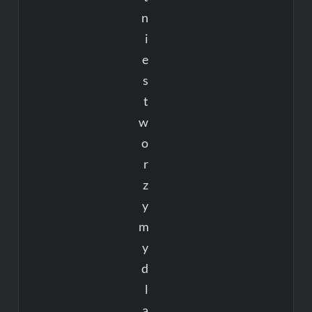
n
i
e
s
t
w
o
r
z
y
m
y
d
l
a