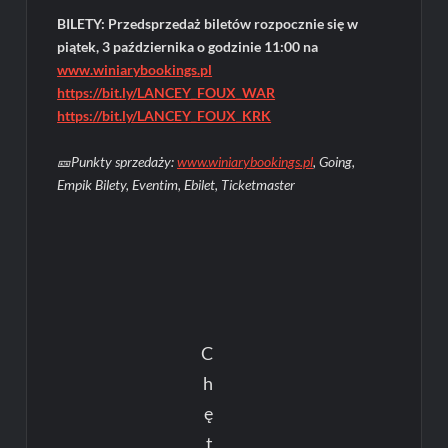
BILETY: Przedsprzedaż biletów rozpocznie się w
piątek, 3 października o godzinie 11:00 na
www.winiarybookings.pl
https://bit.ly/LANCEY_FOUX_WAR
https://bit.ly/LANCEY_FOUX_KRK
🎫Punkty sprzedaży:
www.winiarybookings.pl
, Going,
Empik Bilety, Eventim, Ebilet, Ticketmaster
C
h
ę
t