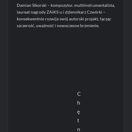
Damian Sikorski – kompozytor, multiinstrumentalista,
laureat nagrody ZAiKS-u i dziennikarz Czwórki –
konsekwentnie rozwija swój autorski projekt, łącząc
szczerość, uważność i nowoczesne brzmienie.
C
h
ę
t
n