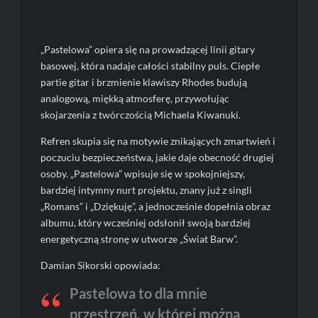
„Pastelowa” opiera się na prowadzącej linii gitary
basowej, która nadaje całości stabilny puls. Ciepłe
partie gitar i brzmienie klawiszy Rhodes budują
analogową, miękką atmosferę, przywołując
skojarzenia z twórczością Michaela Kiwanuki.
Refren skupia się na motywie znikających zmartwień i
poczuciu bezpieczeństwa, jakie daje obecność drugiej
osoby. „Pastelowa” wpisuje się w spokojniejszy,
bardziej intymny nurt projektu, znany już z singli
„Romans” i „Dziękuję”, a jednocześnie dopełnia obraz
albumu, który wcześniej odsłonił swoją bardziej
energetyczną stronę w utworze „Świat Barw”.
Damian Sikorski opowiada:
Pastelowa to dla mnie
przestrzeń, w której można