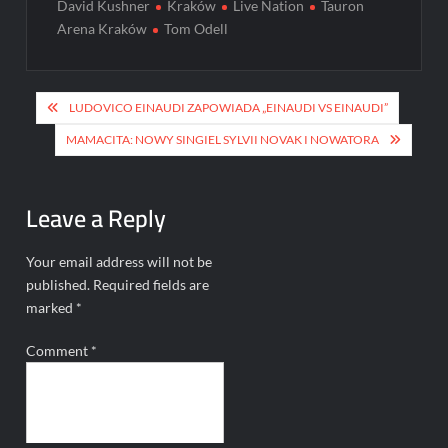
David Kushner
Kraków
Live Nation
Tauron
Arena Kraków
Tom Odell
Post
LUDOVICO EINAUDI ZAPOWIADA „EINAUDI VS EINAUDI”
navigation
MAMACITA: NOWY SINGIEL SYLVII NOVAK I NOWATORA
Leave a Reply
Your email address will not be
published.
Required fields are
marked
*
Comment
*