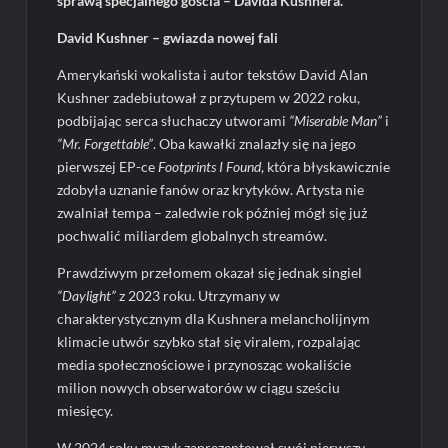
sprawą specjalnego gościa – Davida Kushnera.
David Kushner – gwiazda nowej fali
Amerykański wokalista i autor tekstów David Alan
Kushner zadebiutował z przytupem w 2022 roku,
podbijając serca słuchaczy utworami
“Miserable Man”
i
“Mr. Forgettable”
. Oba kawałki znalazły się na jego
pierwszej EP-ce
Footprints I Found
, która błyskawicznie
zdobyła uznanie fanów oraz krytyków. Artysta nie
zwalniał tempa – zaledwie rok później mógł się już
pochwalić miliardem globalnych streamów.
Prawdziwym przełomem okazał się jednak singiel
“Daylight”
z 2023 roku. Utrzymany w
charakterystycznym dla Kushnera melancholijnym
klimacie utwór szybko stał się viralem, rozpalając
media społecznościowe i przynosząc wokaliście
milion nowych obserwatorów w ciągu sześciu
miesięcy.
W 2024 roku muzyk zaprezentował swój pierwszy