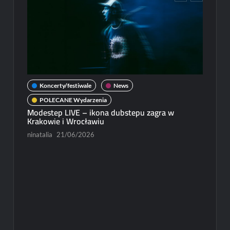
Koncerty/festiwale
News
POLECANE Wydarzenia
Modestep LIVE – ikona dubstepu zagra w
Krakowie i Wrocławiu
ninatalia
21/06/2026
New
Michał
Paweł R