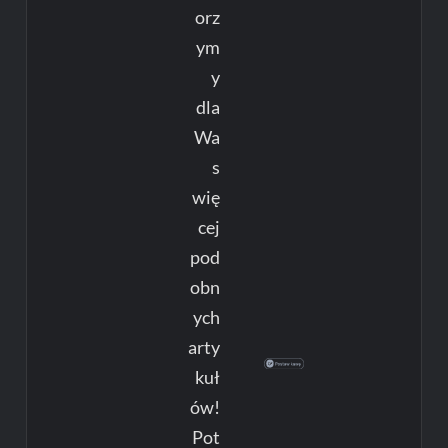
orz
ym
y
dla
Wa
s
wię
cej
pod
obn
ych
arty
kuł
ów!
Pot