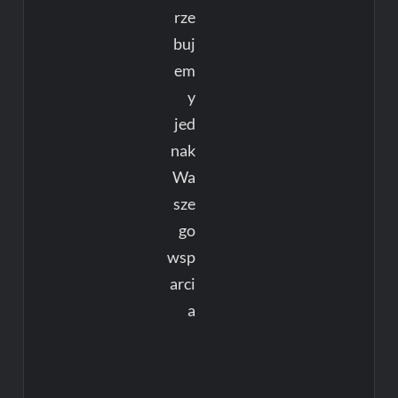
rze
buj
em
y
jed
nak
Wa
sze
go
wsp
arci
a