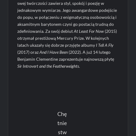
swej twórczości zawiera styl, spokój i poezję w
jednakowym wymiarze. Jego awangardowe podejście
do popu, w połączeniu z enigmatyczną osobowością i
aksamitnym barytonem czyni go postacią trudną do
zdefiniowania. Za swój debiut
At Least For Now
(2015)
otrzymał prestiżową Mercury Prize. W kolejnych
latach ukazały się dobrze przyjęte albumy
I Tell A Fly
(2017) oraz
And I Have Been
(2022). A już 14 lutego
Benjamin Clementine zaprezentuje najnowszą płytę
Sir Introvert and the Featherweights
.
Chę
tnie
stw