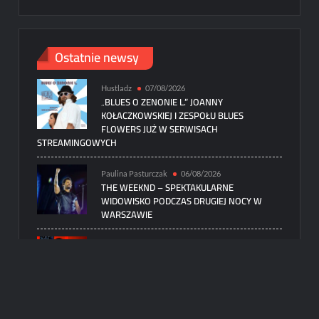
Ostatnie newsy
Hustladz
07/08/2026
„BLUES O ZENONIE L.” JOANNY
KOŁACZKOWSKIEJ I ZESPOŁU BLUES
FLOWERS JUŻ W SERWISACH
STREAMINGOWYCH
Paulina Pasturczak
06/08/2026
THE WEEKND – SPEKTAKULARNE
WIDOWISKO PODCZAS DRUGIEJ NOCY W
WARSZAWIE
karolciasc
06/08/2026
TR/ST W WARSZAWIE – NOWA MUZYKA,
NOWA OPRAWA
karolciasc
06/08/2026