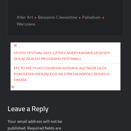
Alter Art
Benjamin Clementine
Palladium
Warszawa
Post
navigation
MYSTIC FESTIVAL 2025: CZTERY AMERYKAŃSKIE LEGENDY
DOŁĄCZAJĄ DO PROGRAMU FESTIWALU
EFI: TO NIE TYLKO OSOBISTA HISTORIA, ALE TAKŻE GŁOS
POKOLENIA MIERZĄCEGO SIĘ Z PRESJĄ WSPÓŁCZESNEGO
ŚWIATA
Leave a Reply
Your email address will not be
published.
Required fields are