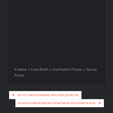
Kraków
Limp Bizkit
Live Nation Polska
Tauron
Arena
Post
NE-YO I AKON ZAGRALI W ŁODZI [ZDJĘCIA]
navigation
RUSZYŁA SPRZEDAŻ BILETÓW NA BLUES EXPRESS 2026