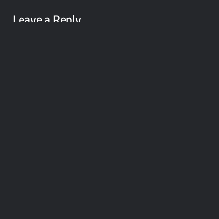
Leave a Reply
Your email address will not be
published.
Required fields are
marked
*
Comment
*
Name
*