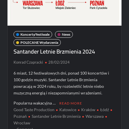
Koncerty/festiwale
News
POLECANE Wydarzenia
Santander Letnie Brzmienia 2024
Konrad Czapracki
28/02/2024
6 miast, 12 festiwalowych dni, ponad 100 koncertów i
100 godzin muzyki. Santander Letnie Brzmienia
powracają w 2024 roku, by rozświetlić letnie niebo
muzyczną energią i niezapomnianymi wrażeniami.
Popularna wakacyjna …
READ MORE
Good Taste Production
Katowice
Kraków
Łódź
Poznań
Santander Letnie Brzmienia
Warszawa
Wrocław