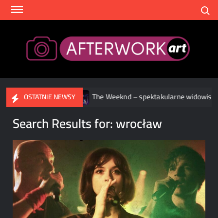
Skip
Search
to
content
After
owych
The Weeknd – spektakularne widowisko podczas drugi
OSTATNIE NEWSY
Search Results for:
wrocław