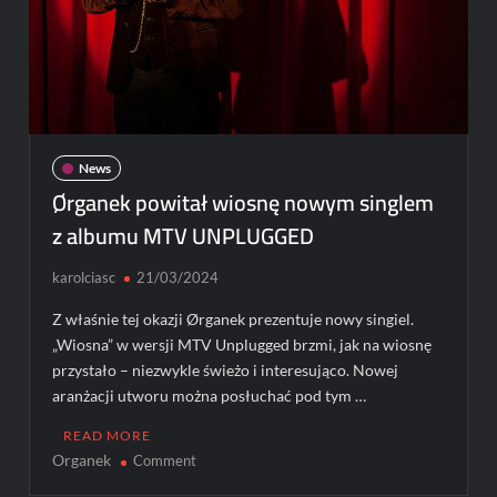
News
Ørganek powitał wiosnę nowym singlem
z albumu MTV UNPLUGGED
karolciasc
21/03/2024
Z właśnie tej okazji Ørganek prezentuje nowy singiel.
„Wiosna” w wersji MTV Unplugged brzmi, jak na wiosnę
przystało – niezwykle świeżo i interesująco. Nowej
aranżacji utworu można posłuchać pod tym …
READ MORE
Organek
on
Comment
Ørganek