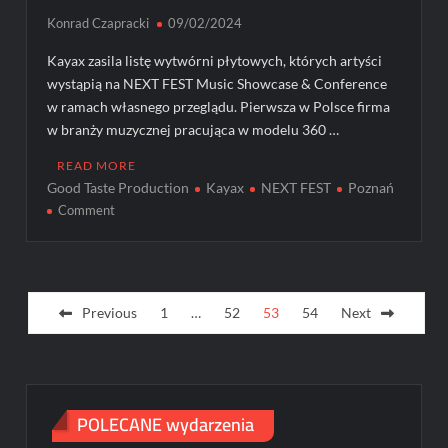
Konrad Czapracki
09/02/2024
Kayax zasila listę wytwórni płytowych, których artyści
wystąpią na NEXT FEST Music Showcase & Conference
w ramach własnego przeglądu. Pierwsza w Polsce firma
w branży muzycznej pracująca w modelu 360 …
READ MORE
Good Taste Production
Kayax
NEXT FEST
Poznań
on
Comment
Poznaj
artystów,
którzy
Posts
wystąpią
Previous
1
…
52
53
54
Next
na
pagination
Kayax
Showcase
na
NEXT
POLECANE wydarzenia
FEST