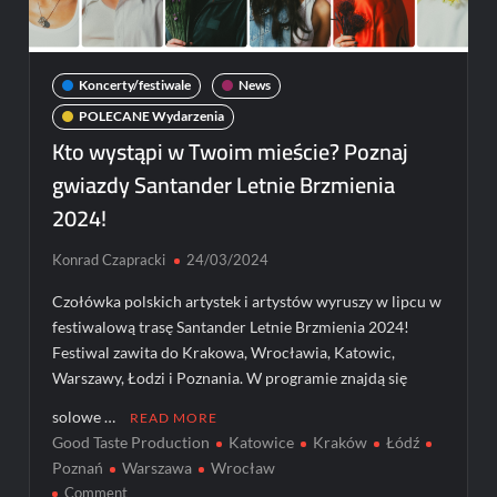
Koncerty/festiwale
News
POLECANE Wydarzenia
Kto wystąpi w Twoim mieście? Poznaj
gwiazdy Santander Letnie Brzmienia
2024!
Konrad Czapracki
24/03/2024
Czołówka polskich artystek i artystów wyruszy w lipcu w
festiwalową trasę Santander Letnie Brzmienia 2024!
Festiwal zawita do Krakowa, Wrocławia, Katowic,
Warszawy, Łodzi i Poznania. W programie znajdą się
solowe …
READ MORE
Good Taste Production
Katowice
Kraków
Łódź
Poznań
Warszawa
Wrocław
on
Comment