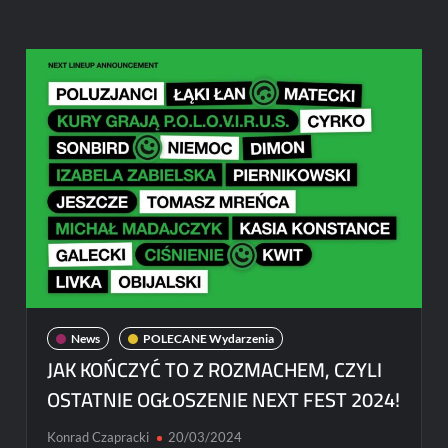
powitał
wiosnę
nowym
singlem
z
albumu
MTV
UNPLUGGED
News
POLECANE Wydarzenia
JAK KOŃCZYĆ TO Z ROZMACHEM, CZYLI
OSTATNIE OGŁOSZENIE NEXT FEST 2024!
Konrad Czapracki
20/03/2024