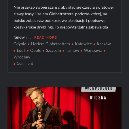
Nie przegap swojej szansy, aby stać się częścią światowej
sławy trasy Harlem Globetrotters, podczas której, na
boisku zobaczysz podkoszowe akrobacje i popisowe
koszykarskie dryblingi. To niepowtarzalna zabawa dla
fanów i …
READ MORE
Gdynia
Harlem Globetrotters
Katowice
Kraków
Łódź
Opole
Szczecin
Tarnów
Warszawa
Wrocław
on
Comment
Harlem
Globetrotters
wracają
do
Polski!