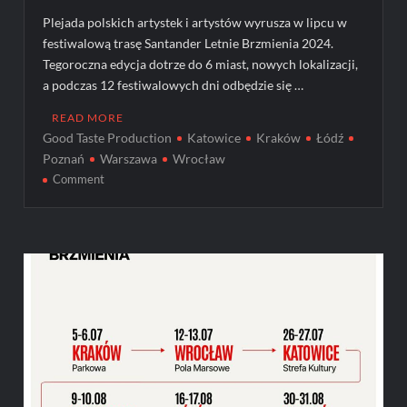
Plejada polskich artystek i artystów wyrusza w lipcu w
festiwalową trasę Santander Letnie Brzmienia 2024.
Tegoroczna edycja dotrze do 6 miast, nowych lokalizacji,
a podczas 12 festiwalowych dni odbędzie się …
READ MORE
Good Taste Production
Katowice
Kraków
Łódź
Poznań
Warszawa
Wrocław
on
Comment
Poznaj
gwiazdy
Santander
Letnie
Brzmienia
2024!