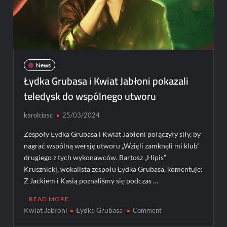
News
Łydka Grubasa i Kwiat Jabłoni pokazali
teledysk do wspólnego utworu
karolciasc
25/03/2024
Zespoły Łydka Grubasa i Kwiat Jabłoni połączyły siły, by
nagrać wspólną wersję utworu „Wzięli zamknęli mi klub”
drugiego z tych wykonawców. Bartosz „Hipis”
Krusznicki, wokalista zespołu Łydka Grubasa, komentuje:
Z Jackiem i Kasią poznaliśmy się podczas …
READ MORE
Kwiat Jabłoni
Łydka Grubasa
on
Comment
Łydka