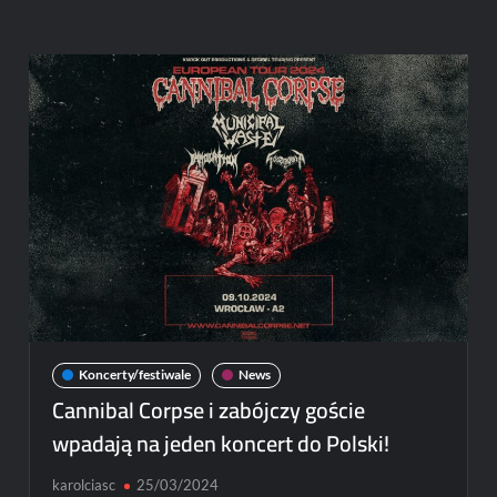
Grubasa
i
Kwiat
Jabłoni
pokazali
teledysk
do
wspólnego
utworu
Koncerty/festiwale
News
Cannibal Corpse i zabójczy goście
wpadają na jeden koncert do Polski!
karolciasc
25/03/2024