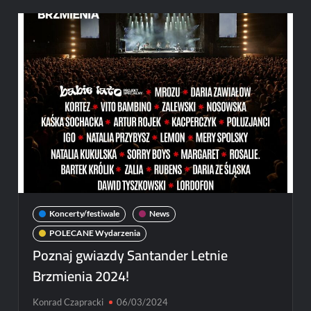
LATO!
Brodka
pokazuje
swój
girlsband!
Koncerty/festiwale
News
POLECANE Wydarzenia
Poznaj gwiazdy Santander Letnie
Brzmienia 2024!
Konrad Czapracki
06/03/2024