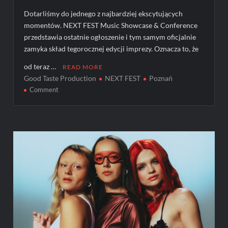
Dotarliśmy do jednego z najbardziej ekscytujących
momentów. NEXT FEST Music Showcase & Conference
przedstawia ostatnie ogłoszenie i tym samym oficjalnie
zamyka skład tegorocznej edycji imprezy. Oznacza to, że
od teraz …
READ MORE
Good Taste Production
NEXT FEST
Poznań
on
Comment
JAK
KOŃCZYĆ
TO
Z
ROZMACHEM,
CZYLI
OSTATNIE
OGŁOSZENIE
NEXT
FEST
2024!