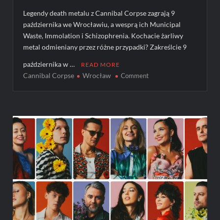
Legendy death metalu z Cannibal Corpse zagrają 9
października we Wrocławiu, a wesprą ich Municipal
Waste, Immolation i Schizophrenia. Kochacie żarliwy
metal odmieniany przez różne przypadki? Zakreślcie 9
października w …
READ MORE
Cannibal Corpse
Wrocław
on
Comment
Cannibal
Corpse
i
zabójczy
goście
wpadają
na
jeden
koncert
do
Polski!