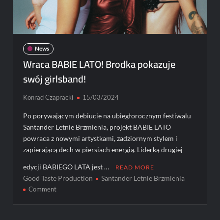
News
Wraca BABIE LATO! Brodka pokazuje
swój girlsband!
Konrad Czapracki
15/03/2024
Po porywającym debiucie na ubiegłorocznym festiwalu
Santander Letnie Brzmienia, projekt BABIE LATO
powraca z nowymi artystkami, zadziornym stylem i
zapierającą dech w piersiach energią. Liderką drugiej
edycji BABIEGO LATA jest …
READ MORE
Good Taste Production
Santander Letnie Brzmienia
on
Comment
Wraca
BABIE