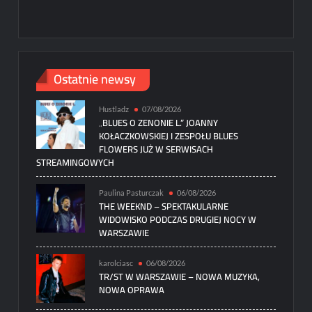
Ostatnie newsy
Hustladz
07/08/2026
„BLUES O ZENONIE L.” JOANNY
KOŁACZKOWSKIEJ I ZESPOŁU BLUES
FLOWERS JUŻ W SERWISACH
STREAMINGOWYCH
Paulina Pasturczak
06/08/2026
THE WEEKND – SPEKTAKULARNE
WIDOWISKO PODCZAS DRUGIEJ NOCY W
WARSZAWIE
karolciasc
06/08/2026
TR/ST W WARSZAWIE – NOWA MUZYKA,
NOWA OPRAWA