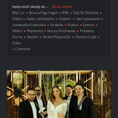
będą mieli okazję do …
READ MORE
Big Cyc
Bracia Figo Fagot
BSK
Daj To Głośniej
Dżem
Golec uOrkiestra
Hubert.
Jan-rapowanie
Juwenalia Krakoskie
Kraków
Kukon
Lemon
Metro
Myslovitz
Nocny Kochanek
Pidżama
Porno
Skolim
Strefa Plaża AGH
Tommy Cash
Zalia
on
Comment
Juwenalia
Krakoskie
już
za
chwilę
zawładną
miastem!