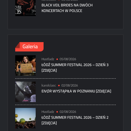
BLACK VEIL BRIDES NA DWÓCH
KONCERTACH W POLSCE
Galeria
Hustladz
05/08/2026
ŁÓDŹ SUMMER FESTIVAL 2026 – DZIEŃ 3
[ZDJĘCIA]
karolciasc
02/08/2026
EIVØR WYSTĄPIŁA W POZNANIU [ZDJĘCIA]
Hustladz
02/08/2026
ŁÓDŹ SUMMER FESTIVAL 2026 – DZIEŃ 2
[ZDJĘCIA]