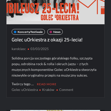
Koncerty/festiwale
News
Golec uOrkiestra z okazji 25-lecia!
karolciasc
03/03/2025
Solidna porcja soczystego góralskiego folku, szczypta
popu, odrobina rock & rolla i okruch jazzu – z tych
muzycznych komponentów Golec uOrkiestra stworzyła
niezwykle oryginalny przepis na muzyczny sukces.
Twórcy tego …
READ MORE
Golec uOrkiestra
Kraków
on
Comment
Golec
uOrkiestra
z