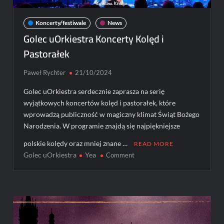
Koncerty/festiwale
News
Golec uOrkiestra Koncerty Kolęd i
Pastorałek
Paweł Rychter
21/10/2024
Golec uOrkiestra serdecznie zaprasza na serię
wyjątkowych koncertów kolęd i pastorałek, które
wprowadzą publiczność w magiczny klimat Świąt Bożego
Narodzenia. W programie znajdą się najpiękniejsze
polskie kolędy oraz mniej znane …
READ MORE
Golec uOrkiestra
Yea
on
Comment
Golec
uOrkiestra
Koncerty
Kolęd
i
Pastorałek