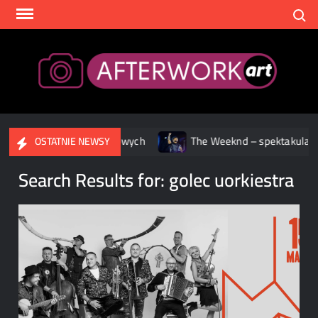
Skip
Search
to
content
After
isach streamingowych
The Weeknd – spektakularne widowisk
OSTATNIE NEWSY
Search Results for:
golec uorkiestra