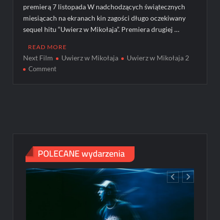
premierą 7 listopada W nadchodzących świątecznych
miesiącach na ekranach kin zagości długo oczekiwany
sequel hitu “Uwierz w Mikołaja”. Premiera drugiej …
READ MORE
Next Film
Uwierz w Mikołaja
Uwierz w Mikołaja 2
on
Comment
Święta
zaczynają
się
w
kinie.
„Uwierz
w
POLECANE wydarzenia
Mikołaja
2”
z
premierą
7
listopada
–