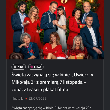
i
muzyka
zespołu
Enej!
Kino
News
Święta zaczynają się w kinie. „Uwierz w
Mikołaja 2” z premierą 7 listopada –
zobacz teaser i plakat filmu
ninatalia
12/09/2025
Święta zaczynają się w kinie: “Uwierz w Mikołaja 2” z