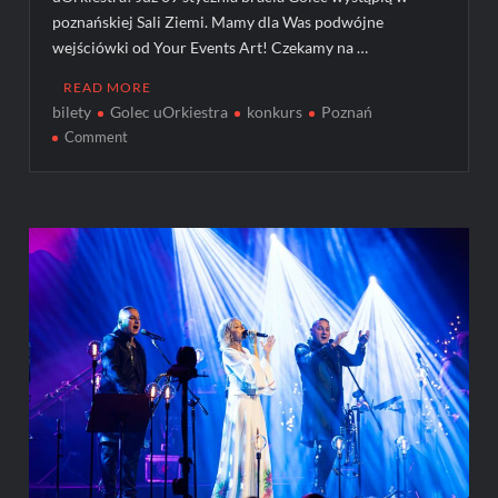
poznańskiej Sali Ziemi. Mamy dla Was podwójne
wejściówki od Your Events Art! Czekamy na …
READ MORE
bilety
Golec uOrkiestra
konkurs
Poznań
on
Comment
KONKURS!
Wygraj
bilety
na
Golec
uOrkiestra!