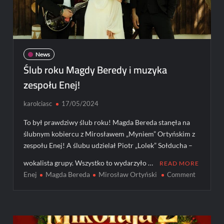
News
Ślub roku Magdy Beredy i muzyka
zespołu Enej!
karolciasc
17/05/2024
To był prawdziwy ślub roku! Magda Bereda stanęła na
ślubnym kobiercu z Mirosławem „Myniem” Ortyńskim z
zespołu Enej! A ślubu udzielał Piotr „Lolek” Sołducha –
wokalista grupy. Wszystko to wydarzyło …
READ MORE
Enej
Magda Bereda
Mirosław Ortyński
on
Comment
Ślub
roku
Magdy
Beredy