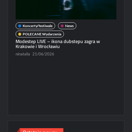
zobacz
teaser
i
plakat
Koncerty/festiwale
News
filmu
POLECANE Wydarzenia
Modestep LIVE – ikona dubstepu zagra w
New
Krakowie i Wrocławiu
Michał
ninatalia
21/06/2026
Paweł R