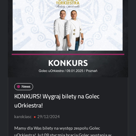
okazji
25-
lecia!
News
KONKURS! Wygraj bilety na Golec
uOrkiestra!
karolciasc
29/12/2024
Mamy dla Was bilety na występ zespołu Golec
uOrkiestra! Już 09 stycznia bracia Golec wystąpią w