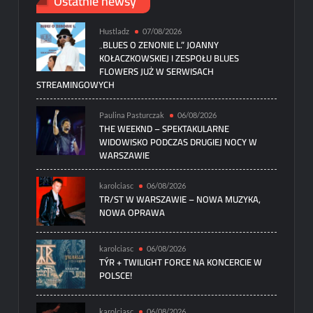
Ostatnie newsy
Hustladz
07/08/2026
„BLUES O ZENONIE L.” JOANNY
KOŁACZKOWSKIEJ I ZESPOŁU BLUES
FLOWERS JUŻ W SERWISACH
STREAMINGOWYCH
Paulina Pasturczak
06/08/2026
THE WEEKND – SPEKTAKULARNE
WIDOWISKO PODCZAS DRUGIEJ NOCY W
WARSZAWIE
karolciasc
06/08/2026
TR/ST W WARSZAWIE – NOWA MUZYKA,
NOWA OPRAWA
karolciasc
06/08/2026
TÝR + TWILIGHT FORCE NA KONCERCIE W
POLSCE!
karolciasc
06/08/2026