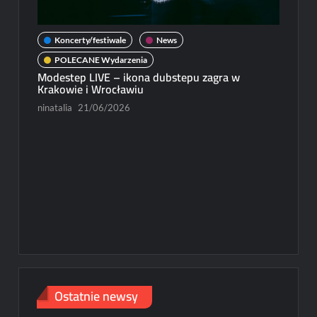
Koncerty/festiwale
News
POLECANE Wydarzenia
Modestep LIVE – ikona dubstepu zagra w
New
Krakowie i Wrocławiu
Michał
ninatalia
21/06/2026
Paweł R
Ostatnie newsy