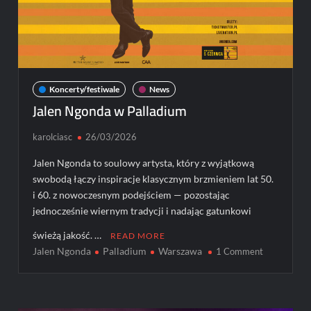
Koncerty/festiwale
News
Jalen Ngonda w Palladium
karolciasc
26/03/2026
Jalen Ngonda to soulowy artysta, który z wyjątkową
swobodą łączy inspiracje klasycznym brzmieniem lat 50.
i 60. z nowoczesnym podejściem — pozostając
jednocześnie wiernym tradycji i nadając gatunkowi
świeżą jakość. …
READ MORE
Jalen Ngonda
Palladium
Warszawa
on
1 Comment
Jalen
Ngonda
w