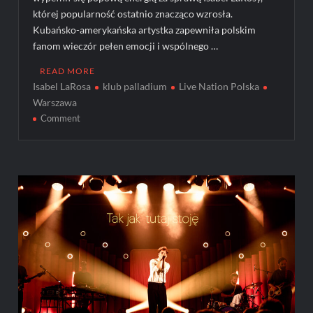
której popularność ostatnio znacząco wzrosła.
Kubańsko-amerykańska artystka zapewniła polskim
fanom wieczór pełen emocji i wspólnego …
READ MORE
Isabel LaRosa
klub palladium
Live Nation Polska
Warszawa
on
Comment
Isabel
LaRosa
w
Klubie
Palladium!
[ZDJĘCIA]