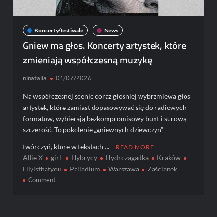
Koncerty/festiwale
News
Gniew ma głos. Koncerty artystek, które
zmieniają współczesną muzykę
ninatalia
01/07/2026
Na współczesnej scenie coraz głośniej wybrzmiewa głos
artystek, które zamiast dopasowywać się do radiowych
formatów, wybierają bezkompromisowy bunt i surową
szczerość. To pokolenie „gniewnych dziewczyn” –
twórczyń, które w tekstach …
READ MORE
Allie X
girli
Hybrydy
Hydrozagadka
Kraków
Lilyisthatyou
Palladium
Warszawa
Zaścianek
on
Comment
Gniew
ma
głos.