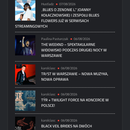
Hustladz
07/08/2026
„BLUES O ZENONIE L.” JOANNY
KOŁACZKOWSKIEJ I ZESPOŁU BLUES
FLOWERS JUŻ W SERWISACH
STREAMINGOWYCH
Paulina Pasturczak
06/08/2026
THE WEEKND – SPEKTAKULARNE
WIDOWISKO PODCZAS DRUGIEJ NOCY W
WARSZAWIE
karolciasc
06/08/2026
TR/ST W WARSZAWIE – NOWA MUZYKA,
NOWA OPRAWA
karolciasc
06/08/2026
TÝR + TWILIGHT FORCE NA KONCERCIE W
POLSCE!
karolciasc
06/08/2026
BLACK VEIL BRIDES NA DWÓCH