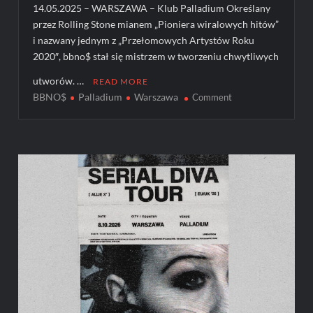
14.05.2025 – WARSZAWA – Klub Palladium Określany
przez Rolling Stone mianem „Pioniera wiralowych hitów”
i nazwany jednym z „Przełomowych Artystów Roku
2020″, bbno$ stał się mistrzem w tworzeniu chwytliwych
utworów. …
READ MORE
BBNO$
Palladium
Warszawa
on
Comment
BBNO$
wystąpi
w
warszawskim
Palladium