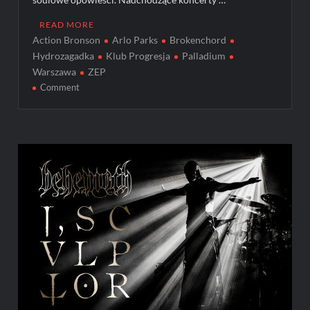
READ MORE
Action Bronson
Arlo Parks
Brokenchord
Hydrozagadka
Klub Progresja
Palladium
Warszawa
ZEP
on
Comment
Warszawskie
koncerty
alternatywne