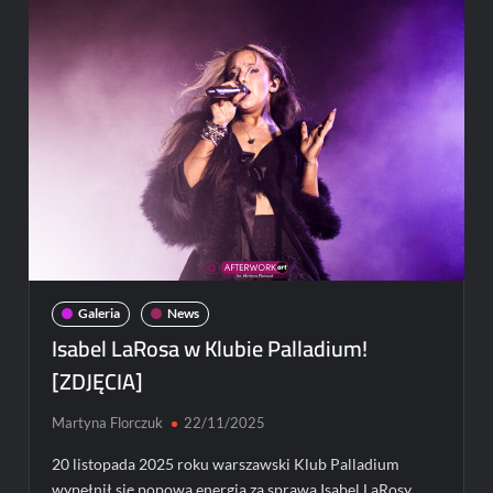
Palladium
Galeria
News
Isabel LaRosa w Klubie Palladium!
[ZDJĘCIA]
Martyna Florczuk
22/11/2025
20 listopada 2025 roku warszawski Klub Palladium
wypełnił się popową energią za sprawą Isabel LaRosy,