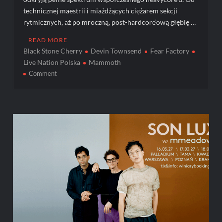
technicznej maestrii i miażdżących ciężarem sekcji
rytmicznych, aż po mroczną, post-hardcore’ową głębię …
READ MORE
Black Stone Cherry
Devin Townsend
Fear Factory
Live Nation Polska
Mammoth
on
Comment
Nadchodzi
sezon
mocnych
koncertów