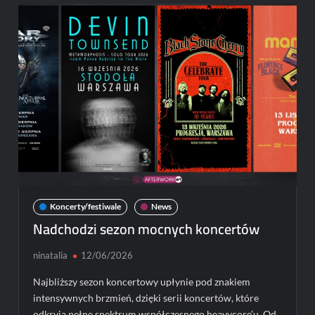
Koncerty
artystek,
które
zmieniają
współczesną
muzykę
Koncerty/festiwale
News
Nadchodzi sezon mocnych koncertów
ninatalia
12/06/2026
Najbliższy sezon koncertowy upłynie pod znakiem
intensywnych brzmień, dzięki serii koncertów, które
odkryją pełne spektrum współczesnego heavycore’u. Od