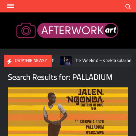
Skip
Search
to
content
After
treamingowych
The Weeknd – spektakularne widowisko podcz
OSTATNIE NEWSY
Search Results for:
PALLADIUM