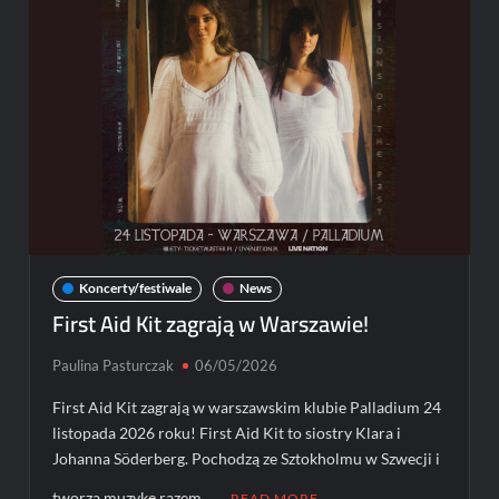
Behemoth
Koncerty/festiwale
News
First Aid Kit zagrają w Warszawie!
Paulina Pasturczak
06/05/2026
First Aid Kit zagrają w warszawskim klubie Palladium 24
listopada 2026 roku! First Aid Kit to siostry Klara i
Johanna Söderberg. Pochodzą ze Sztokholmu w Szwecji i
tworzą muzykę razem …
READ MORE