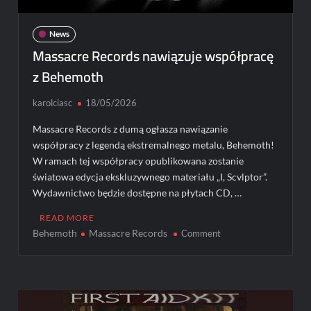
News
Massacre Records nawiązuje współpracę
z Behemoth
karolciasc
18/05/2026
Massacre Records z dumą ogłasza nawiązanie
współpracy z legendą ekstremalnego metalu, Behemoth!
W ramach tej współpracy opublikowana zostanie
światowa edycja ekskluzywnego materiału „I, Scvlptor”.
Wydawnictwo będzie dostępne na płytach CD, …
READ MORE
Behemoth
Massacre Records
on
Comment
Massacre
Records
nawiązuje
współpracę
z