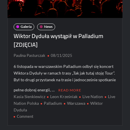
Galeria
News
Wiktor Dyduła wystąpił w Palladium
[ZDJĘCIA]
Paulina Pasturczak
08/11/2025
6 listopada w warszawskim Palladium odbył się koncert
Wiktora Dyduły w ramach trasy „Tak jak tutaj stoję Tour”.
Był to drugi przystanek na trasie i jednocześnie spotkanie
pełne dobrej energii, …
READ MORE
Kasia Sienkiewicz
Leon Krześniak
Live Nation
Live
Nation Polska
Palladium
Warszawa
Wiktor
Dyduła
on
Comment
Wiktor
Dyduła