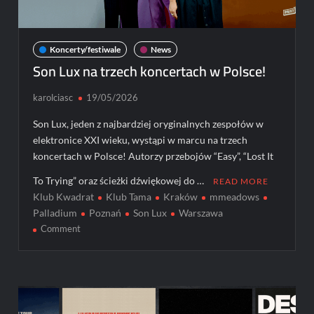
Koncerty/festiwale
News
Son Lux na trzech koncertach w Polsce!
karolciasc
19/05/2026
Son Lux, jeden z najbardziej oryginalnych zespołów w
elektronice XXI wieku, wystąpi w marcu na trzech
koncertach w Polsce! Autorzy przebojów “Easy”, “Lost It
To Trying” oraz ścieżki dźwiękowej do …
READ MORE
Klub Kwadrat
Klub Tama
Kraków
mmeadows
Palladium
Poznań
Son Lux
Warszawa
on
Comment
Son
Lux
na
trzech
koncertach