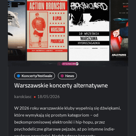
w
Polsce!
Koncerty/festiwale
News
Warszawskie koncerty alternatywne
karolciasc
18/05/2026
W 2026 roku warszawskie kluby wypełnią się dźwiękami,
które wymykają się prostym kategoriom – od
bezkompromisowej elektroniki i hip-hopu, przez
psychodeliczne gitarowe pejzaże, aż po intymne indie-
soulowe opowieści. Nadchodzące koncerty …