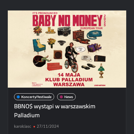
wystąpił
w
Palladium
[ZDJĘCIA]
Koncerty/festiwale
News
BBNO$ wystąpi w warszawskim
Palladium
karolciasc
27/11/2024